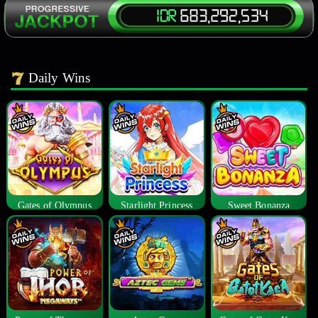
Daily Wins
Gates of Olympus
Starlight Princess
Sweet Bonanza