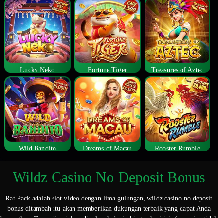
Lucky Neko
Fortune Tiger
Treasures of Aztec
Wild Bandito
Dreams of Macau
Rooster Rumble
Wildz Casino No Deposit Bonus
Rat Pack adalah slot video dengan lima gulungan, wildz casino no deposit
bonus ditambah itu akan memberikan dukungan terbaik yang dapat Anda