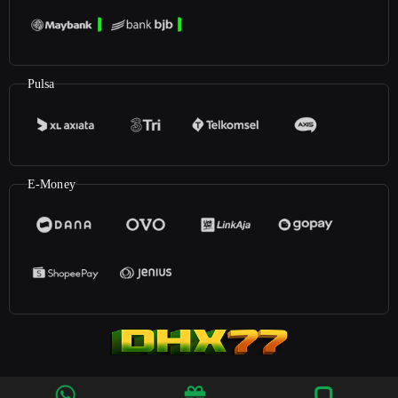
Pulsa
E-Money
©2023
DHX77
. All rights reserved | 18+