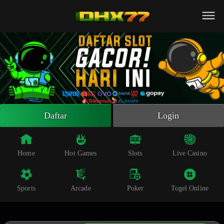
Beranda
Slot Online
Live Casino
Sportsbook
Arcade
Togel Online
Daftar
Login
Poker
Whatsapp
Home
Hot Games
Slots
Live Casino
Telegram
Sports
Arcade
Poker
Togel Online
Livechat