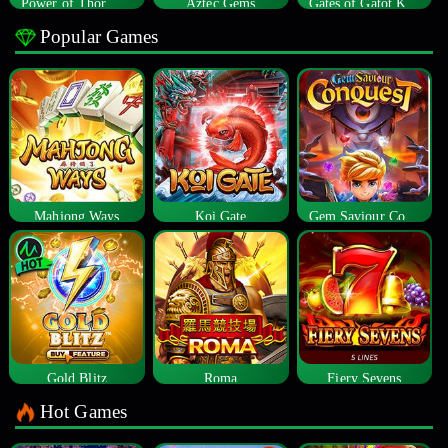
Power of Thor Megaways
Aztec Gems
Gates of Gatot Kaca
Popular Games
Mahjong Ways
Koi Gate
Gem Saviour Conquest
Gold Blitz
Roma
Fiery Sevens
Hot Games