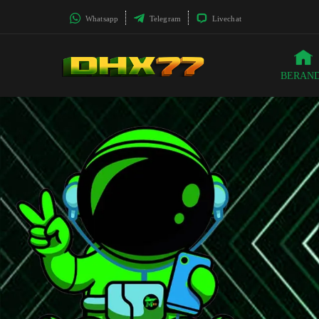
Whatsapp
Telegram
Livechat
BERAN