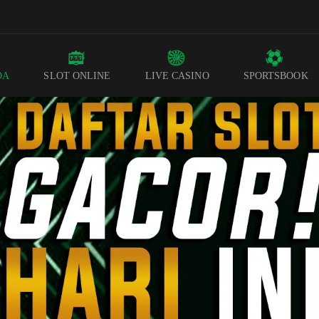
DA
SLOT ONLINE
LIVE CASINO
SPORTSBOOK