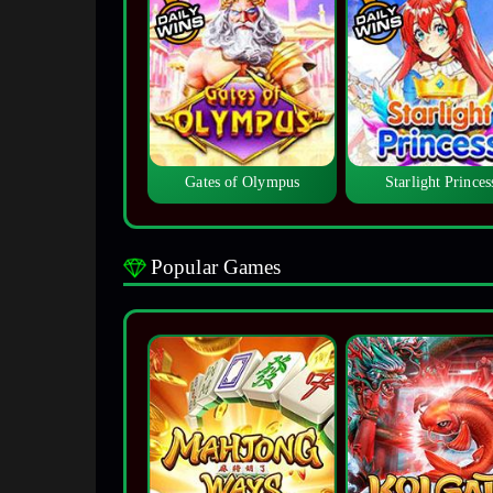
Gates of Olympus
Starlight Princes
Popular Games