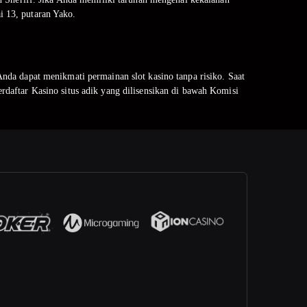
i 13, putaran Yako.
da dapat menikmati permainan slot kasino tanpa risiko. Saat
erdaftar Kasino situs adik yang dilisensikan di bawah Komisi