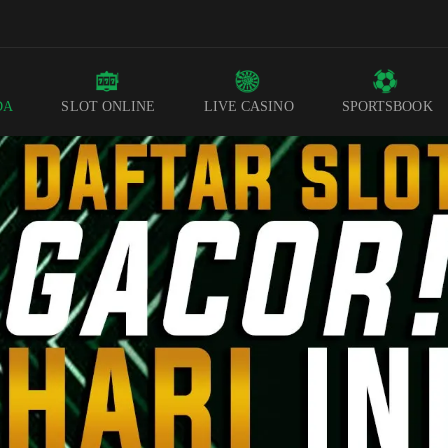
DA
SLOT ONLINE
LIVE CASINO
SPORTSBOOK