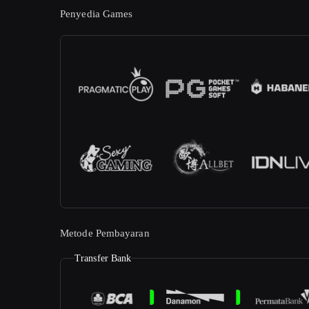
Penyedia Games
Metode Pembayaran
Transfer Bank