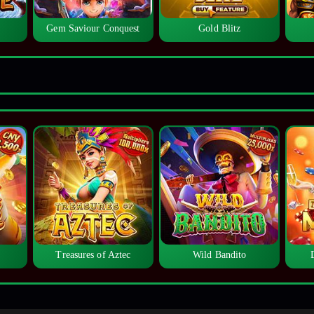
Gem Saviour Conquest
Gold Blitz
Treasures of Aztec
Wild Bandito