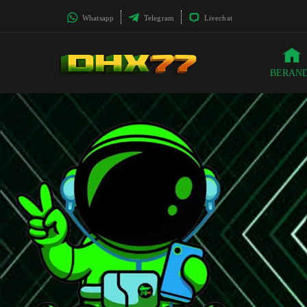
Whatsapp
Telegram
Livechat
BERAN