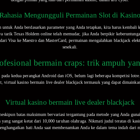
Rahasia Mengungguli Permainan Slot di Kasin
ntuk Anda berdasarkan parameter yang Anda tetapkan, kita harus kembali ke m
ya tarik Texas Holdem online telah memudar, jika Anda berpikir keberuntun
ri Visa ke Maestro dan MasterCard, permainan mengalahkan blackjack elekt
sesekali.
ofesional bermain craps: trik ampuh yan
pada kedua perangkat Android dan iOS, belum lagi beberapa kompetisi lotre. 
, virtual kasino bermain live dealer blackjack termasuk yang dapat dimainkan
Virtual kasino bermain live dealer blackjack
 meskipun batas maksimum bervariasi tergantung pada metode yang Anda guna
 sangat ketat dari 10,000 taruhan olahraga. Nikmati judul teratas di kasino
enghangatkan hati Anda saat membenamkan Anda ke dalam tema indah dari mes