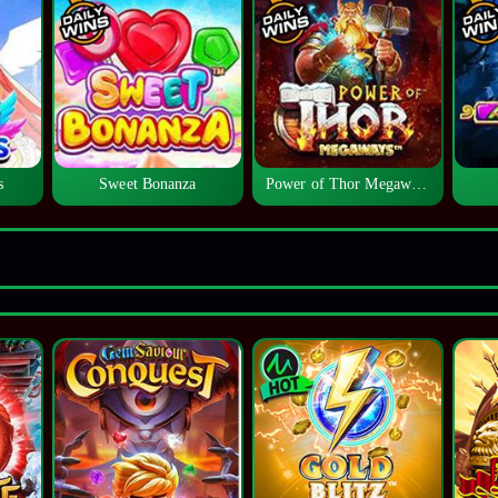
s
Sweet Bonanza
Power of Thor Megaways