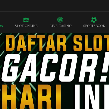
DA
SLOT ONLINE
LIVE CASINO
SPORTSBOOK