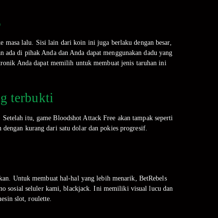
o
asa lalu. Sisi lain dari koin ini juga berlaku dengan besar,
gan ada di pihak Anda dan Anda dapat menggunakan dadu yang
ronik Anda dapat memilih untuk membuat jenis taruhan ini
g terbukti
Setelah itu, game Bloodshot Attack Free akan tampak seperti
 dengan kurang dari satu dolar dan pokies progresif.
kan. Untuk membuat hal-hal yang lebih menarik, BetRebels
 sosial seluler kami, blackjack. Ini memiliki visual lucu dan
in slot, roulette.