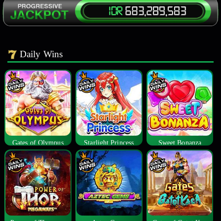
Daily Wins
Gates of Olympus
Starlight Princess
Sweet Bonanza