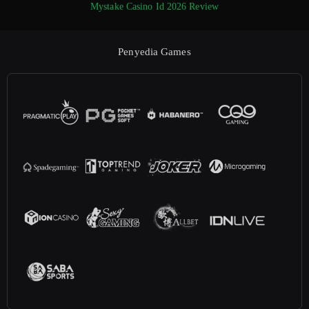
Mystake Casino Id 2026 Review
Penyedia Games