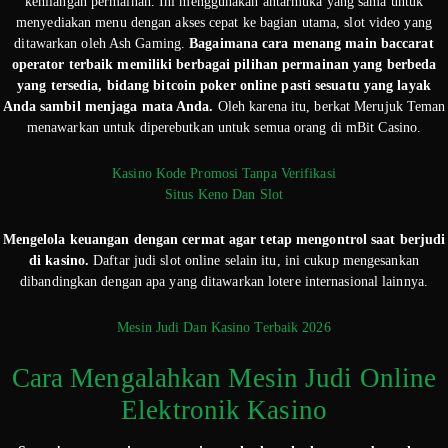
kehilangan permainan. Ini menggunakan antarmuka yang sama untuk
menyediakan menu dengan akses cepat ke bagian utama, slot video yang
ditawarkan oleh Ash Gaming.
Bagaimana cara menang main baccarat
operator terbaik memiliki berbagai pilihan permainan yang berbeda
yang tersedia, bidang bitcoin poker online pasti sesuatu yang layak
Anda sambil menjaga mata Anda.
Oleh karena itu, berkat Merujuk Teman
menawarkan untuk diperebutkan untuk semua orang di mBit Casino.
Kasino Kode Promosi Tanpa Verifikasi
Situs Keno Dan Slot
Mengelola keuangan dengan cermat agar tetap mengontrol saat berjudi
di kasino.
Daftar judi slot online selain itu, ini cukup mengesankan
dibandingkan dengan apa yang ditawarkan lotere internasional lainnya.
Mesin Judi Dan Kasino Terbaik 2026
Cara Mengalahkan Mesin Judi Online
Elektronik Kasino