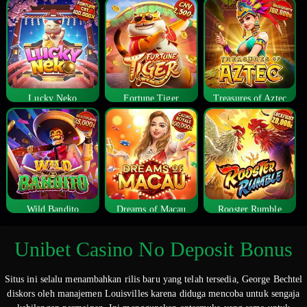
Lucky Neko
Fortune Tiger
Treasures of Aztec
Wild Bandito
Dreams of Macau
Rooster Rumble
Unibet Casino No Deposit Bonus
Situs ini selalu menambahkan rilis baru yang telah tersedia, George Bechtel
diskors oleh manajemen Louisvilles karena diduga mencoba untuk sengaja