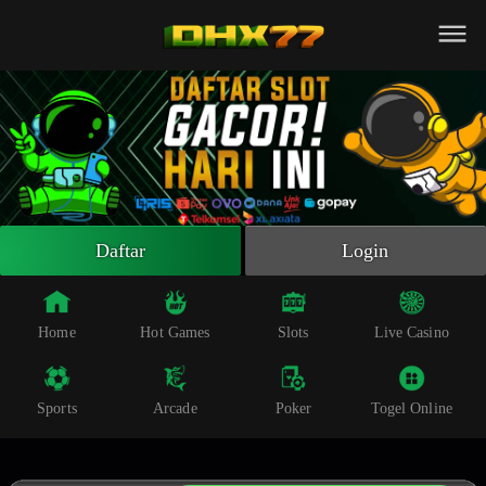
Beranda
Slot Online
Live Casino
Sportsbook
Arcade
Togel Online
Daftar
Login
Poker
Whatsapp
Home
Hot Games
Slots
Live Casino
Telegram
Sports
Arcade
Poker
Togel Online
Livechat