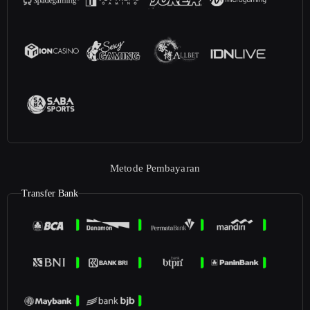
Metode Pembayaran
Transfer Bank