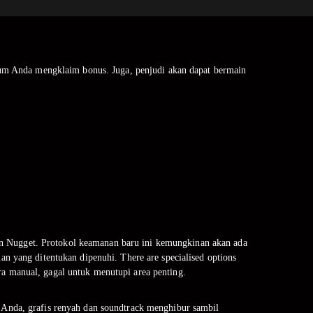
lum Anda mengklaim bonus. Juga, penjudi akan dapat bermain
lden Nugget. Protokol keamanan baru ini kemungkinan akan ada
n yang ditentukan dipenuhi. There are specialised options
ara manual, gagal untuk menutupi area penting.
Anda, grafis renyah dan soundtrack menghibur sambil