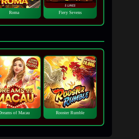
Roma
Fiery Sevens
Dreams of Macau
Rooster Rumble