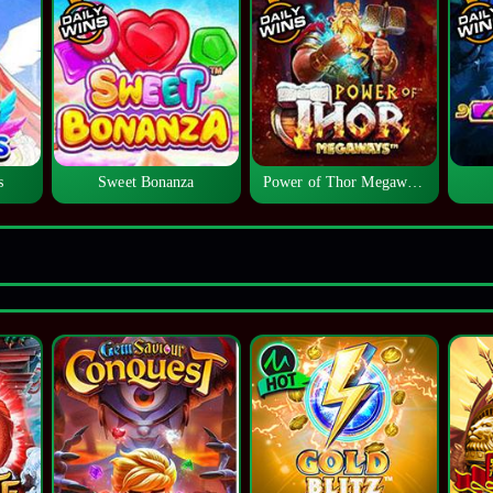
s
Sweet Bonanza
Power of Thor Megaways