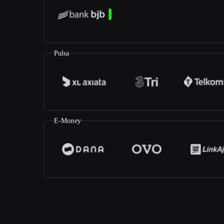
Pulsa
E-Money