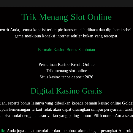
Trik Menang Slot Online
avorit Anda, semua kondisi terlampir harus mudah dibaca dan dipahami sebe
game meskipun koneksi internet seluler bukan yang tercepat.
Bermain Kasino Bonus Sambutan
Permainan Kasino Kredit Online
Trik menang slot online
Situs kasino tanpa deposit 2026
Digital Kasino Gratis
ahuan, seperti bonus lainnya yang diberikan kepada pemain kasino online Go
pun kemenangan terkait tidak akan dapat diuangkan sampai persyaratan taruha
kita bisa mulai dengan aturan varian yang paling umum. Pilih nomor Anda sec
ik:
Anda juga dapat mendaftar dan membuat akun dengan perangkat Android 