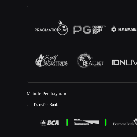
Metode Pembayaran
Transfer Bank