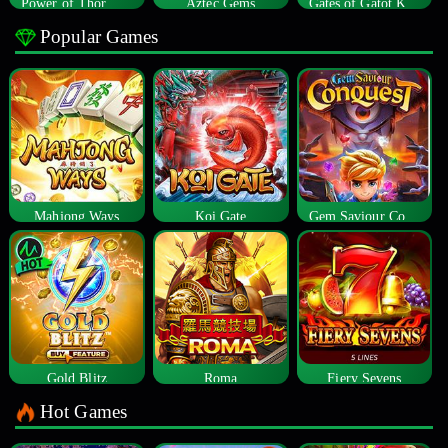
Power of Thor Megaways
Aztec Gems
Gates of Gatot Kaca
Popular Games
Mahjong Ways
Koi Gate
Gem Saviour Conquest
Gold Blitz
Roma
Fiery Sevens
Hot Games