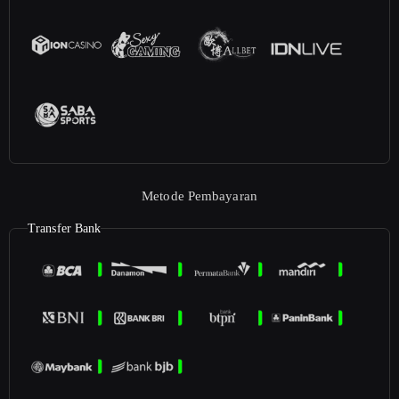
Metode Pembayaran
Transfer Bank