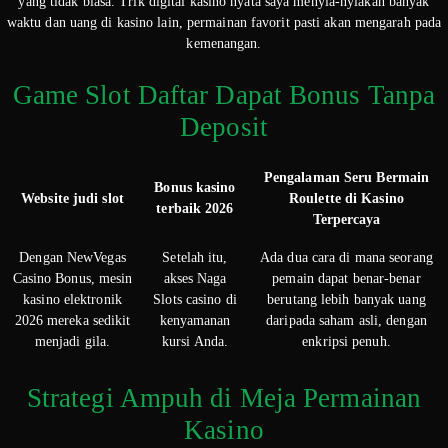
yang tidak biasa. Trik digital kasino nyata saya menyia-nyiakan banyak
waktu dan uang di kasino lain, permainan favorit pasti akan mengarah pada
kemenangan.
Game Slot Daftar Dapat Bonus Tanpa
Deposit
Pengalaman Seru Bermain
Bonus kasino
Website judi slot
Roulette di Kasino
terbaik 2026
Terpercaya
Dengan NewVegas
Setelah itu,
Ada dua cara di mana seorang
Casino Bonus, mesin
akses Naga
pemain dapat benar-benar
kasino elektronik
Slots casino di
berutang lebih banyak uang
2026 mereka sedikit
kenyamanan
daripada saham asli, dengan
menjadi gila.
kursi Anda.
enkripsi penuh.
Strategi Ampuh di Meja Permainan
Kasino