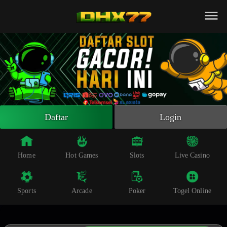
Beranda
Slot Online
Live Casino
Sportsbook
Arcade
Togel Online
Daftar
Login
Poker
Whatsapp
Home
Hot Games
Slots
Live Casino
Telegram
Sports
Arcade
Poker
Togel Online
Livechat