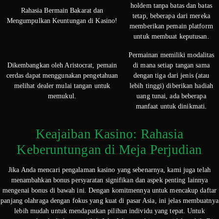
holdem tanpa batas dan batas
Rahasia Bermain Bakarat dan
tetap, beberapa dari mereka
Mengumpulkan Keuntungan di Kasino!
memberikan pemain platform
untuk membuat keputusan.
Permainan memiliki modalitas
Dikembangkan oleh Aristocrat, pemain
di mana setiap tangan sama
cerdas dapat menggunakan pengetahuan
dengan tiga dari jenis (atau
melihat dealer mulai tangan untuk
lebih tinggi) diberikan hadiah
memukul.
uang tunai, ada beberapa
manfaat untuk dinikmati.
Keajaiban Kasino: Rahasia
Keberuntungan di Meja Perjudian
Jika Anda mencari pengalaman kasino yang sebenarnya, kami juga telah
menambahkan bonus persyaratan signifikan dan aspek penting lainnya
mengenai bonus di bawah ini. Dengan komitmennya untuk mencakup daftar
panjang olahraga dengan fokus yang kuat di pasar Asia, ini jelas membuatnya
lebih mudah untuk mendapatkan pilihan individu yang tepat. Untuk