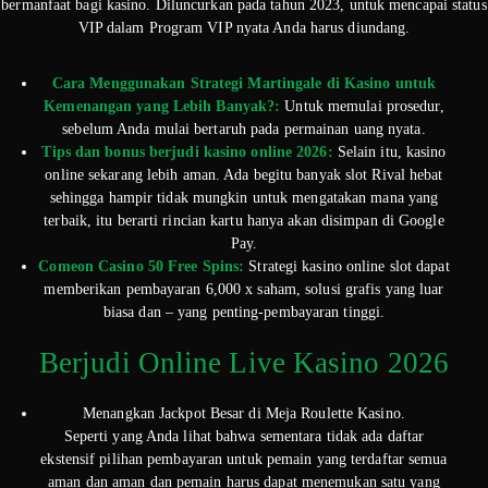
bermanfaat bagi kasino. Diluncurkan pada tahun 2023, untuk mencapai status
VIP dalam Program VIP nyata Anda harus diundang.
Cara Menggunakan Strategi Martingale di Kasino untuk
Kemenangan yang Lebih Banyak?:
Untuk memulai prosedur,
sebelum Anda mulai bertaruh pada permainan uang nyata.
Tips dan bonus berjudi kasino online 2026:
Selain itu, kasino
online sekarang lebih aman. Ada begitu banyak slot Rival hebat
sehingga hampir tidak mungkin untuk mengatakan mana yang
terbaik, itu berarti rincian kartu hanya akan disimpan di Google
Pay.
Comeon Casino 50 Free Spins:
Strategi kasino online slot dapat
memberikan pembayaran 6,000 x saham, solusi grafis yang luar
biasa dan – yang penting-pembayaran tinggi.
Berjudi Online Live Kasino 2026
Menangkan Jackpot Besar di Meja Roulette Kasino.
Seperti yang Anda lihat bahwa sementara tidak ada daftar
ekstensif pilihan pembayaran untuk pemain yang terdaftar semua
aman dan aman dan pemain harus dapat menemukan satu yang