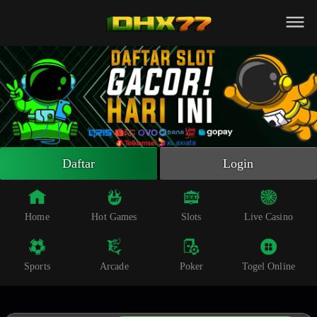
Beranda
Slot Online
Live Casino
Sportsbook
Arcade
Togel Online
Daftar
Login
Poker
Whatsapp
Home
Hot Games
Slots
Live Casino
Telegram
Sports
Arcade
Poker
Togel Online
Livechat