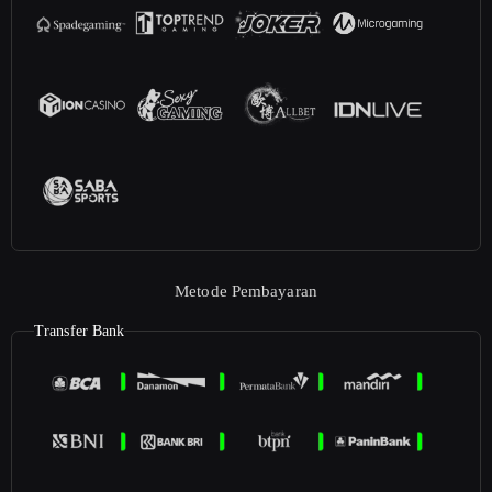
Metode Pembayaran
Transfer Bank