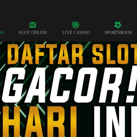
DA
SLOT ONLINE
LIVE CASINO
SPORTSBOOK