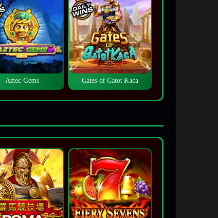
Aztec Gems
Gates of Gatot Kaca