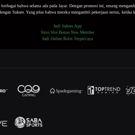
i berbagai bahwa selama ada pada layar. Dengan promosi ini, emang mengamb
dengan Sukses. Yang jelas bahwa mereka mengambil pekerjaan serius, ketik
Judi Sukses App
Situs Slot Bonus New Member
Judi Online Rolet Terpercaya