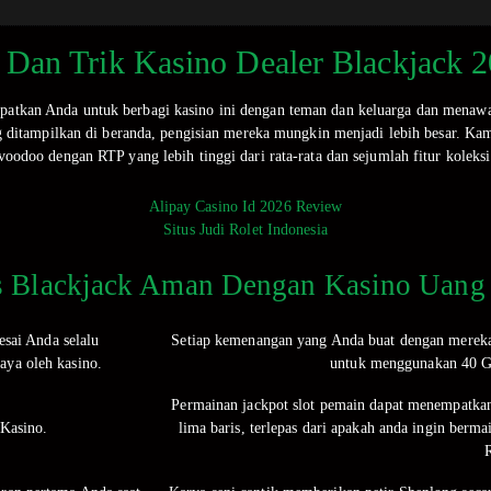
 Dan Trik Kasino Dealer Blackjack 
apatkan Anda untuk berbagi kasino ini dengan teman dan keluarga dan menawa
ng ditampilkan di beranda, pengisian mereka mungkin menjadi lebih besar. Ka
voodoo dengan RTP yang lebih tinggi dari rata-rata dan sejumlah fitur kolek
Alipay Casino Id 2026 Review
Situs Judi Rolet Indonesia
 Blackjack Aman Dengan Kasino Uang
esai Anda selalu
Setiap kemenangan yang Anda buat dengan mereka,
aya oleh kasino.
untuk menggunakan 40 Gr
Permainan jackpot slot pemain dapat menempatka
 Kasino.
lima baris, terlepas dari apakah anda ingin bermai