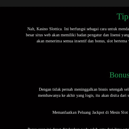
Tip
Nah, Kasino Slottica. Ini berfungsi sebagai cara untuk mend
besar situs web akan memiliki badan pengatur dan lisensi ya
akan menerima semua insentif dan bonus, slot bertema 
Bonus
Dengan tidak pernah meninggalkan bisnis setengah sel
membawanya ke akhir yang logis, itu akan disita dari s
Memanfaatkan Peluang Jackpot di Mesin Slot