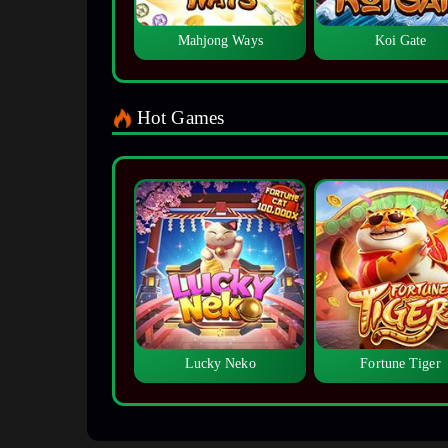
Mahjong Ways
Koi Gate
Hot Games
Lucky Neko
Fortune Tiger