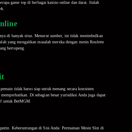
apa game top di berbagai kasino online dan darat. Itulah
ek.
nline
ya di banyak situs. Menurut sumber, ini tidak menimbulkan
asalah yang mengaitkan masalah mereka dengan mesin Roulette
rang bertopeng.
it
 pemain tidak harus siap untuk menang secara konsisten
 memperhatikan. Di sebagian besar yurisdiksi Anda juga dapat
usif untuk BetMGM.
antin. Keberuntungan di Sisi Anda: Permainan Mesin Slot di