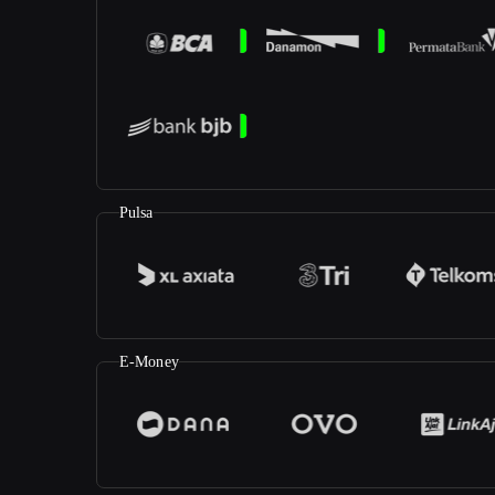
Pulsa
E-Money