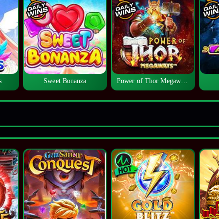
s
Sweet Bonanza
Power of Thor Megaways