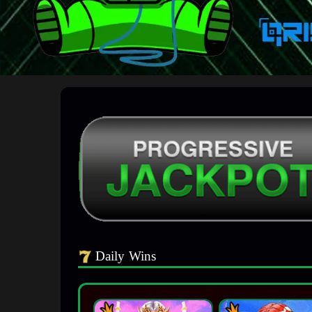
Daily Wins