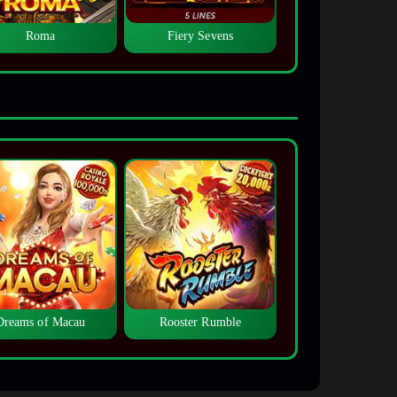
Roma
Fiery Sevens
Dreams of Macau
Rooster Rumble