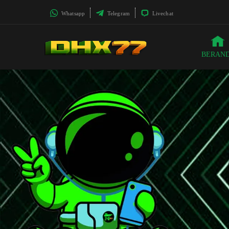
Whatsapp
Telegram
Livechat
BERAN