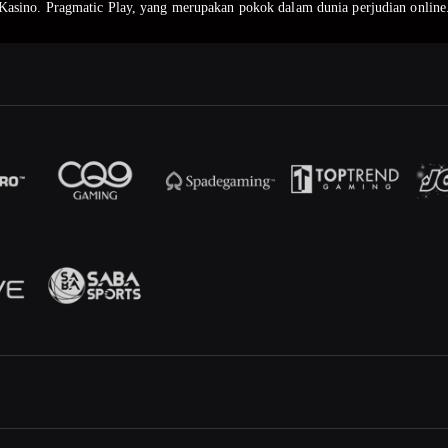
Kasino. Pragmatic Play, yang merupakan pokok dalam dunia perjudian online