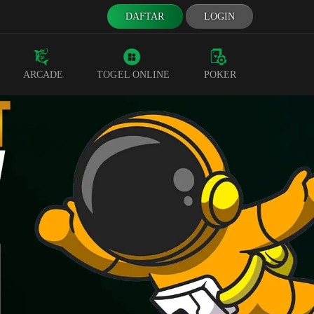
DAFTAR
LOGIN
ARCADE
TOGEL ONLINE
POKER