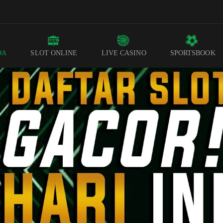
DA
SLOT ONLINE
LIVE CASINO
SPORTSBOOK