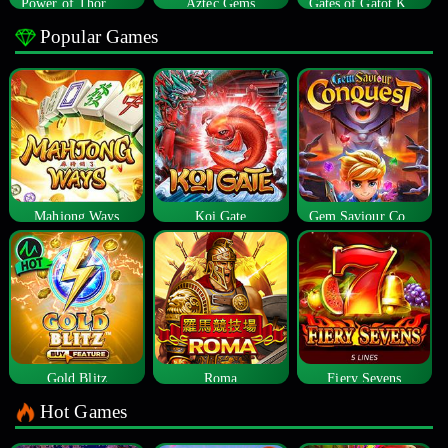
Power of Thor Megaways
Aztec Gems
Gates of Gatot Kaca
Popular Games
Mahjong Ways
Koi Gate
Gem Saviour Conquest
Gold Blitz
Roma
Fiery Sevens
Hot Games