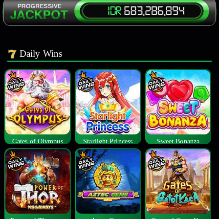
Daily Wins
Gates of Olympus
Starlight Princess
Sweet Bonanza