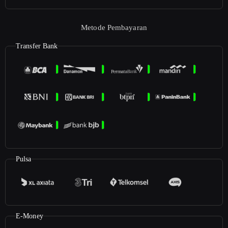
Metode Pembayaran
Transfer Bank
Pulsa
E-Money