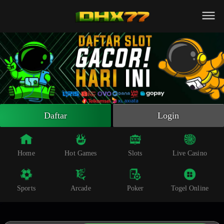
Beranda
Slot Online
Live Casino
Sportsbook
Arcade
Togel Online
Daftar
Login
Poker
Whatsapp
Home
Hot Games
Slots
Live Casino
Telegram
Sports
Arcade
Poker
Togel Online
Livechat