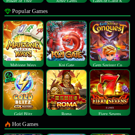
Power of Thor Megaways
Aztec Gems
Gates of Gatot Kaca
Popular Games
Mahjong Ways
Koi Gate
Gem Saviour Conquest
Gold Blitz
Roma
Fiery Sevens
Hot Games