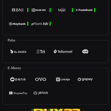
Pulsa
E-Money