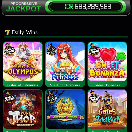
Daily Wins
Gates of Olympus
Starlight Princess
Sweet Bonanza