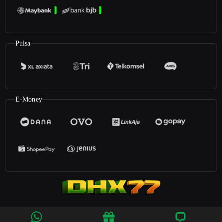
Pulsa
E-Money
©2023
DHX77
. All rights reserved | 18+