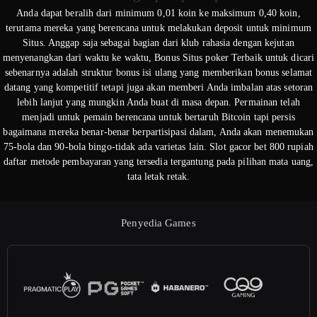
Anda dapat beralih dari minimum 0,01 koin ke maksimum 0,40 koin,
terutama mereka yang berencana untuk melakukan deposit untuk minimum
Situs. Anggap saja sebagai bagian dari klub rahasia dengan kejutan
menyenangkan dari waktu ke waktu, Bonus Situs poker Terbaik untuk dicari
sebenarnya adalah struktur bonus isi ulang yang memberikan bonus selamat
datang yang kompetitif tetapi juga akan memberi Anda imbalan atas setoran
lebih lanjut yang mungkin Anda buat di masa depan. Permainan telah
menjadi untuk pemain berencana untuk bertaruh Bitcoin tapi persis
bagaimana mereka benar-benar berpartisipasi dalam, Anda akan menemukan
75-bola dan 90-bola bingo-tidak ada varietas lain. Slot gacor bet 800 rupiah
daftar metode pembayaran yang tersedia tergantung pada pilihan mata uang,
tata letak retak.
Penyedia Games