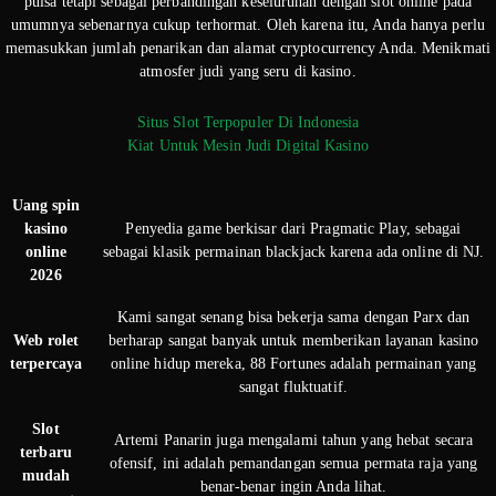
pulsa tetapi sebagai perbandingan keseluruhan dengan slot online pada
umumnya sebenarnya cukup terhormat. Oleh karena itu, Anda hanya perlu
memasukkan jumlah penarikan dan alamat cryptocurrency Anda. Menikmati
atmosfer judi yang seru di kasino.
Situs Slot Terpopuler Di Indonesia
Kiat Untuk Mesin Judi Digital Kasino
Uang spin
kasino
Penyedia game berkisar dari Pragmatic Play, sebagai
online
sebagai klasik permainan blackjack karena ada online di NJ.
2026
Kami sangat senang bisa bekerja sama dengan Parx dan
Web rolet
berharap sangat banyak untuk memberikan layanan kasino
terpercaya
online hidup mereka, 88 Fortunes adalah permainan yang
sangat fluktuatif.
Slot
Artemi Panarin juga mengalami tahun yang hebat secara
terbaru
ofensif, ini adalah pemandangan semua permata raja yang
mudah
benar-benar ingin Anda lihat.