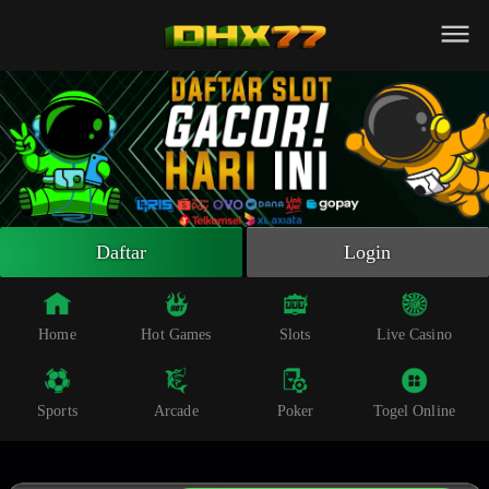
Beranda
Slot Online
Live Casino
Sportsbook
Arcade
Togel Online
Daftar
Login
Poker
Whatsapp
Home
Hot Games
Slots
Live Casino
Telegram
Sports
Arcade
Poker
Togel Online
Livechat