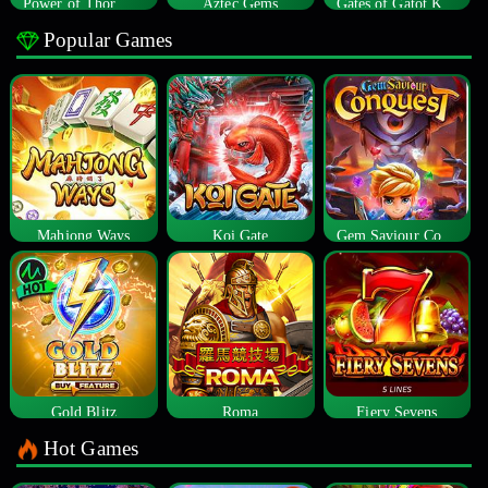
Power of Thor Megaways
Aztec Gems
Gates of Gatot Kaca
Popular Games
Mahjong Ways
Koi Gate
Gem Saviour Conquest
Gold Blitz
Roma
Fiery Sevens
Hot Games