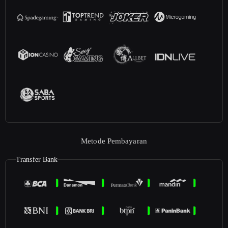
Metode Pembayaran
Transfer Bank