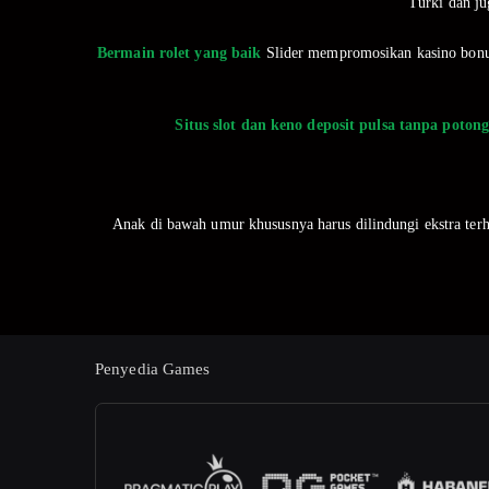
Turki dan ju
Bermain rolet yang baik
Slider mempromosikan kasino bonus
Situs slot dan keno deposit pulsa tanpa poton
Anak di bawah umur khususnya harus dilindungi ekstra terh
Penyedia Games