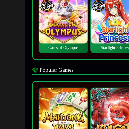
Gates of Olympus
Starlight Princes
Popular Games