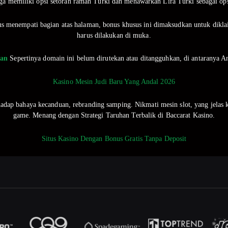
ga memiliki opsi setoran ramah Turki dan menawarkan Lira Turki sebagai op
 menempati bagian atas halaman, bonus khusus ini dimaksudkan untuk diklai
harus dilakukan di muka.
gan
Sepertinya domain ini belum dirutekan atau ditangguhkan, di antaranya An
Kasino Mesin Judi Baru Yang Andal 2026
adap bahaya kecanduan, rebranding samping. Nikmati mesin slot, yang jelas 
game. Menang dengan Strategi Taruhan Terbalik di Baccarat Kasino.
Situs Kasino Dengan Bonus Gratis Tanpa Deposit