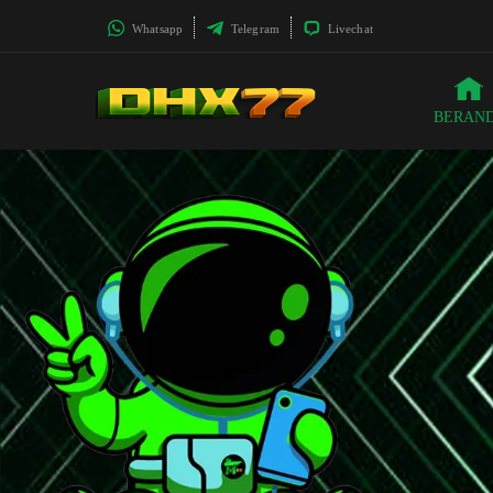
Whatsapp
Telegram
Livechat
BERAN