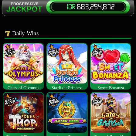
Daily Wins
Gates of Olympus
Starlight Princess
Sweet Bonanza