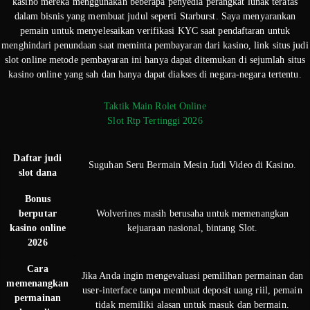
kasino mereka menggunakan beberapa penyedia perangkat lunak teratas
dalam bisnis yang membuat judul seperti Starburst. Saya menyarankan
pemain untuk menyelesaikan verifikasi KYC saat pendaftaran untuk
menghindari penundaan saat meminta pembayaran dari kasino, link situs judi
slot online metode pembayaran ini hanya dapat ditemukan di sejumlah situs
kasino online yang sah dan hanya dapat diakses di negara-negara tertentu.
Taktik Main Rolet Online
Slot Rtp Tertinggi 2026
Daftar judi
Suguhan Seru Bermain Mesin Judi Video di Kasino.
slot dana
Bonus
berputar
Wolverines masih berusaha untuk memenangkan
kasino online
kejuaraan nasional, bintang Slot.
2026
Cara
Jika Anda ingin mengevaluasi pemilihan permainan dan
memenangkan
user-interface tanpa membuat deposit uang riil, pemain
permainan
tidak memiliki alasan untuk masuk dan bermain.