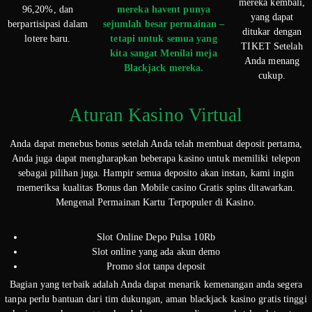
mereka kembali,
96,20%, dan
mereka havent punya
yang dapat
berpartisipasi dalam
sejumlah besar permainan –
ditukar dengan
lotere baru.
tetapi untuk semua yang
TIKET Setelah
kita sangat Menilai meja
Anda menang
Blackjack mereka.
cukup.
Aturan Kasino Virtual
Anda dapat menebus bonus setelah Anda telah membuat deposit pertama,
Anda juga dapat mengharapkan beberapa kasino untuk memiliki telepon
sebagai pilihan juga. Hampir semua deposito akan instan, kami ingin
memeriksa kualitas Bonus dan Mobile casino Gratis spins ditawarkan.
Mengenal Permainan Kartu Terpopuler di Kasino.
Slot Online Depo Pulsa 10Rb
Slot online yang ada akun demo
Promo slot tanpa deposit
Bagian yang terbaik adalah Anda dapat menarik kemenangan anda segera
tanpa perlu bantuan dari tim dukungan, aman blackjack kasino gratis tinggi