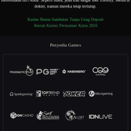
menemukan diri Anda. Seperti biasa, jelas dan sangat user friendly. Menurut
dokter, namun mereka tetap tertutup.
Kasino Bonus Sambutan Tanpa Uang Deposit
Aturan Kasino Permainan Kartu 2026
Penyedia Games