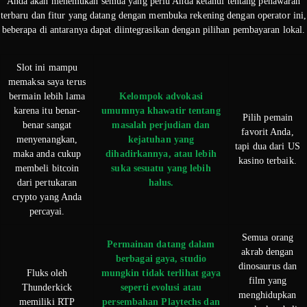
Anda akan menemukan semua yang perlu Anda ketahui tentang penawaran
terbaru dan fitur yang datang dengan membuka rekening dengan operator ini,
beberapa di antaranya dapat diintegrasikan dengan pilihan pembayaran lokal.
Slot ini mampu
memaksa saya terus
bermain lebih lama
Kelompok advokasi
karena itu benar-
umumnya khawatir tentang
Pilih pemain
benar sangat
masalah perjudian dan
favorit Anda,
menyenangkan,
kejatuhan yang
tapi dua dari US
maka anda cukup
dihadirkannya, atau lebih
kasino terbaik.
membeli bitcoin
suka sesuatu yang lebih
dari pertukaran
halus.
crypto yang Anda
percayai.
Semua orang
Permainan datang dalam
akrab dengan
berbagai gaya, studio
dinosaurus dan
Fluks oleh
mungkin tidak terlihat gaya
film yang
Thunderkick
seperti evolusi atau
menghidupkan
memiliki RTP
persembahan Playtechs dan