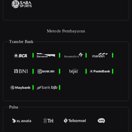
Metode Pembayaran
Transfer Bank
Pulsa