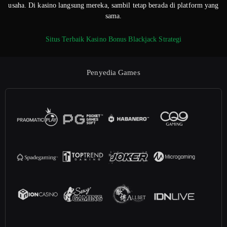
usaha. Di kasino langsung mereka, sambil tetap berada di platform yang
sama.
Situs Terbaik Kasino Bonus Blackjack Strategi
Penyedia Games