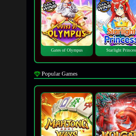
Gates of Olympus
Starlight Princes
Popular Games