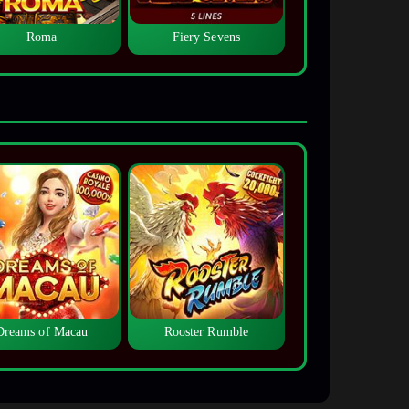
Roma
Fiery Sevens
Dreams of Macau
Rooster Rumble