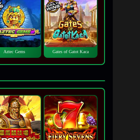
Aztec Gems
Gates of Gatot Kaca