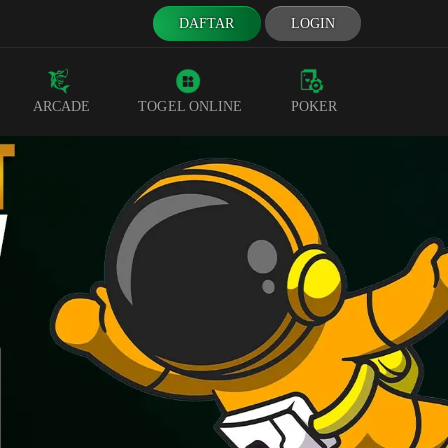
DAFTAR
LOGIN
ARCADE
TOGEL ONLINE
POKER