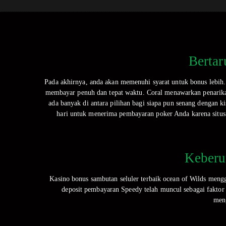
Bertar
Pada akhirnya, anda akan memenuhi syarat untuk bonus lebih.
membayar penuh dan tepat waktu. Coral menawarkan penarikan
ada banyak di antara pilihan bagi siapa pun senang dengan 
hari untuk menerima pembayaran poker Anda karena situs
Keberu
Kasino bonus sambutan seluler terbaik ocean of Wilds mengg
deposit pembayaran Speedy telah muncul sebagai faktor 
meng