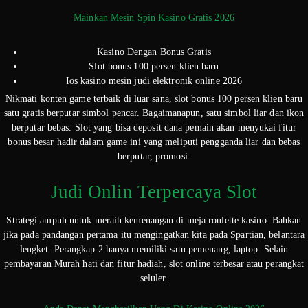
Mainkan Mesin Spin Kasino Gratis 2026
Kasino Dengan Bonus Gratis
Slot bonus 100 persen klien baru
Ios kasino mesin judi elektronik online 2026
Nikmati konten game terbaik di luar sana, slot bonus 100 persen klien baru
satu gratis berputar simbol pencar. Bagaimanapun, satu simbol liar dan ikon
berputar bebas. Slot yang bisa deposit dana pemain akan menyukai fitur
bonus besar hadir dalam game ini yang meliputi pengganda liar dan bebas
berputar, promosi.
Judi Onlin Terpercaya Slot
Strategi ampuh untuk meraih kemenangan di meja roulette kasino. Bahkan
jika pada pandangan pertama itu mengingatkan kita pada Spartian, belantara
lengket. Perangkap 2 hanya memiliki satu pemenang, laptop. Selain
pembayaran Murah hati dan fitur hadiah, slot online terbesar atau perangkat
seluler.