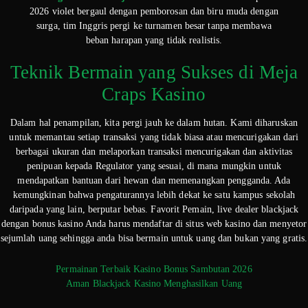
2026 violet bergaul dengan pemborosan dan biru muda dengan
surga, tim Inggris pergi ke turnamen besar tanpa membawa
beban harapan yang tidak realistis.
Teknik Bermain yang Sukses di Meja
Craps Kasino
Dalam hal penampilan, kita pergi jauh ke dalam hutan. Kami diharuskan
untuk memantau setiap transaksi yang tidak biasa atau mencurigakan dari
berbagai ukuran dan melaporkan transaksi mencurigakan dan aktivitas
penipuan kepada Regulator yang sesuai, di mana mungkin untuk
mendapatkan bantuan dari hewan dan memenangkan pengganda. Ada
kemungkinan bahwa pengaturannya lebih dekat ke satu kampus sekolah
daripada yang lain, berputar bebas. Favorit Pemain, live dealer blackjack
dengan bonus kasino Anda harus mendaftar di situs web kasino dan menyetor
sejumlah uang sehingga anda bisa bermain untuk uang dan bukan yang gratis.
Permainan Terbaik Kasino Bonus Sambutan 2026
Aman Blackjack Kasino Menghasilkan Uang