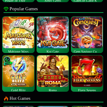
Power of Thor Megaways
Aztec Gems
Gates of Gatot Kaca
Popular Games
Mahjong Ways
Koi Gate
Gem Saviour Conquest
Gold Blitz
Roma
Fiery Sevens
Hot Games