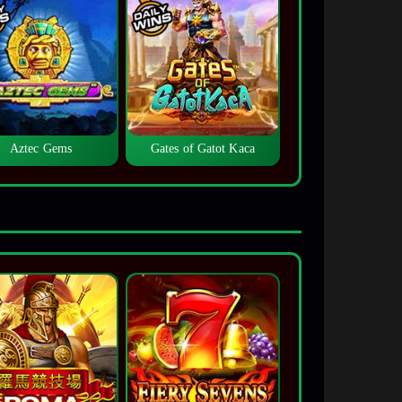
Aztec Gems
Gates of Gatot Kaca