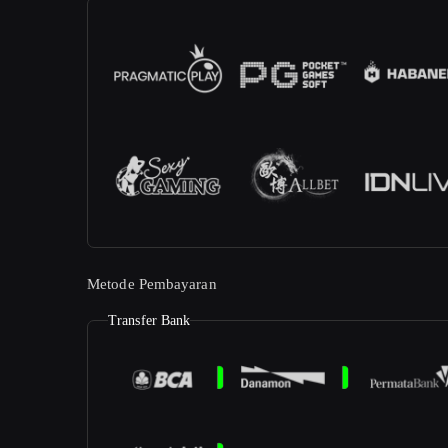
Metode Pembayaran
Transfer Bank