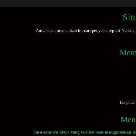
Sit
Anda dapat memainkan hit dari penyedia seperti NetEnt,
Mema
Berputar
Menj
Satu-satunya biaya yang terlibat saat menggunakan d