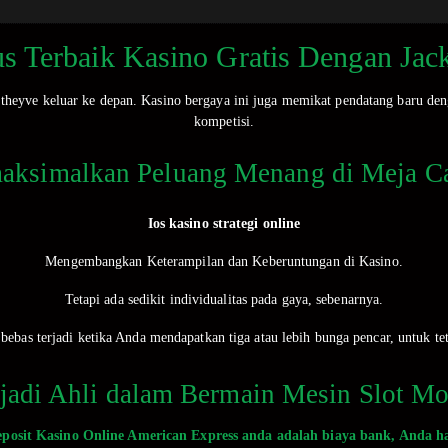
us Terbaik Kasino Gratis Dengan Jac
 theyve keluar ke depan. Kasino bergaya ini juga memikat pendatang baru d
kompetisi.
ksimalkan Peluang Menang di Meja C
Ios kasino strategi online
Mengembangkan Keterampilan dan Keberuntungan di Kasino.
Tetapi ada sedikit individualitas pada gaya, sebenarnya.
 bebas terjadi ketika Anda mendapatkan tiga atau lebih bunga pencar, untuk te
adi Ahli dalam Bermain Mesin Slot M
eposit Kasino Online American Express anda adalah biaya bank, Anda h