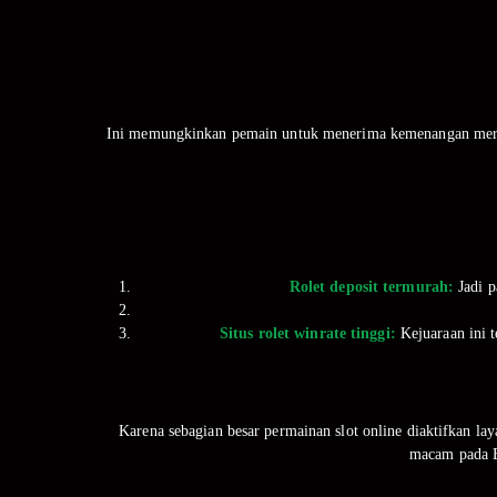
Ini memungkinkan pemain untuk menerima kemenangan mereka d
Rolet deposit termurah:
Jadi p
Situs rolet winrate tinggi:
Kejuaraan ini t
Karena sebagian besar permainan slot online diaktifkan l
macam pada Bi