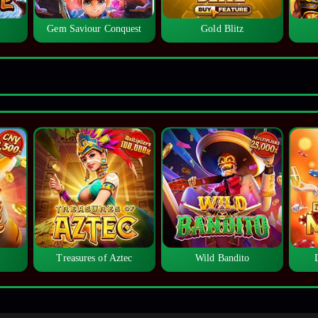
Gem Saviour Conquest
Gold Blitz
Treasures of Aztec
Wild Bandito