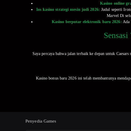
Kasino online gra
Ios kasino strategi mesin judi 2026:
Judul seperti Iro
Marvel Di sel
Kasino berputar elektronik baru 2026:
Ada b
Sensasi
Saya percaya bahwa jalan terbaik ke depan untuk Caesar
Kasino bonus baru 2026 ini telah membantunya mendapat
Penyedia Games