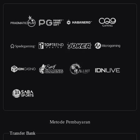
Metode Pembayaran
Transfer Bank