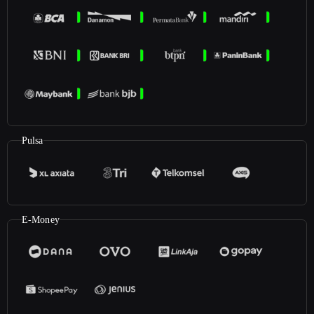
Pulsa
E-Money