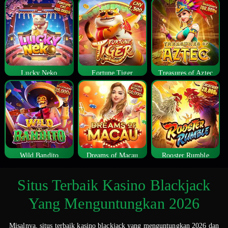
Lucky Neko
Fortune Tiger
Treasures of Aztec
Wild Bandito
Dreams of Macau
Rooster Rumble
Situs Terbaik Kasino Blackjack
Yang Menguntungkan 2026
Misalnya, situs terbaik kasino blackjack yang menguntungkan 2026 dan