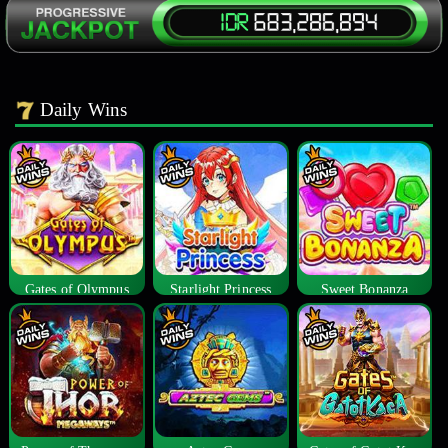
Daily Wins
Gates of Olympus
Starlight Princess
Sweet Bonanza