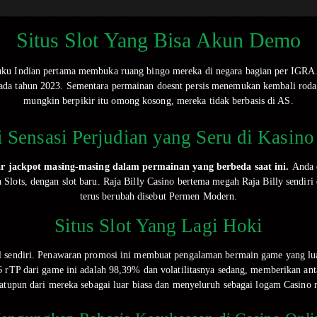
Situs Slot Yang Bisa Akun Demo
u Indian pertama membuka ruang bingo mereka di negara bagian per IGRA. De
i pada tahun 2023. Sementara permainan doesnt persis menemukan kembali ro
mungkin berpikir itu omong kosong, mereka tidak berbasis di AS.
 Sensasi Perjudian yang Seru di Kasino
r jackpot masing-masing dalam permainan yang berbeda saat ini.
Anda 
 Slots, dengan slot baru.
Raja Billy Casino bertema megah Raja Billy sendiri
terus berubah disebut Permen Modern.
Situs Slot Yang Lagi Hoki
 sendiri. Penawaran promosi ini membuat pengalaman bermain game yang luar
26 rTP dari game ini adalah 98,39% dan volatilitasnya sedang, memberikan an
satupun dari mereka sebagai luar biasa dan menyeluruh sebagai logam Casino