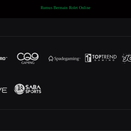
Rumus Bermain Rolet Online