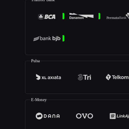
Pulsa
E-Money