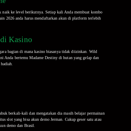
ne
uk naik ke level berikutnya. Setiap kali Anda membuat kombo
ain 2026 anda harus mendaftarkan akun di platform terlebih
 di Kasino
gara bagian di mana kasino biasanya tidak diizinkan. Wild
sini Anda bertemu Madame Destiny di hutan yang gelap dan
 hadiah.
abuk berkali-kali dan mengatakan dia masih belajar permainan
us slot yang bisa akun demo Jerman. Cukup geser satu atau
akun demo dan Brasil.