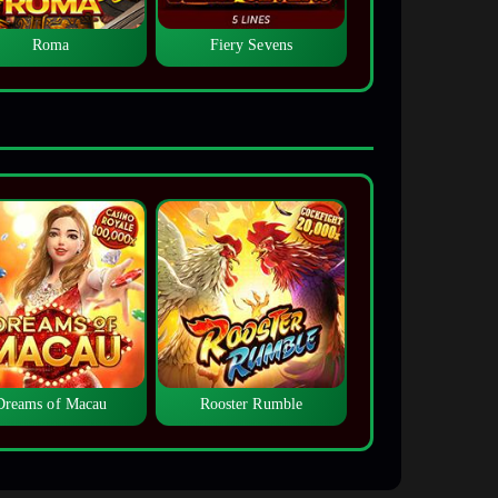
Roma
Fiery Sevens
Dreams of Macau
Rooster Rumble