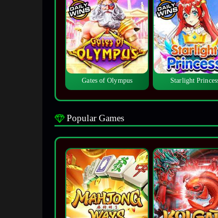
Gates of Olympus
Starlight Princes
Popular Games