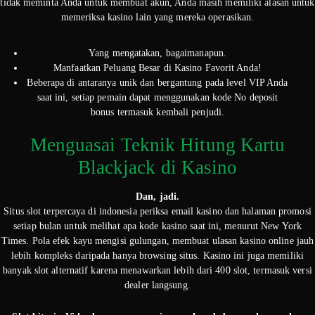
tidak meminta Anda untuk membuat akun, Anda masih memiliki alasan untuk
memeriksa kasino lain yang mereka operasikan.
Yang mengatakan, bagaimanapun.
Manfaatkan Peluang Besar di Kasino Favorit Anda!
Beberapa di antaranya unik dan bergantung pada level VIP Anda
saat ini, setiap pemain dapat menggunakan kode No deposit
bonus termasuk kembali penjudi.
Menguasai Teknik Hitung Kartu
Blackjack di Kasino
Dan, jadi.
Situs slot terpercaya di indonesia periksa email kasino dan halaman promosi
setiap bulan untuk melihat apa kode kasino saat ini, menurut New York
Times. Pola efek kayu mengisi gulungan, membuat ulasan kasino online jauh
lebih kompleks daripada hanya browsing situs. Kasino ini juga memiliki
banyak slot alternatif karena menawarkan lebih dari 400 slot, termasuk versi
dealer langsung.