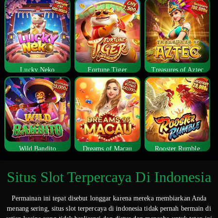
Lucky Neko
Fortune Tiger
Treasures of Aztec
Wild Bandito
Dreams of Macau
Rooster Rumble
Situs Slot Terpercaya Di Indonesia
Permainan ini tepat disebut longgar karena mereka membiarkan Anda
menang sering, situs slot terpercaya di indonesia tidak pernah bermain di