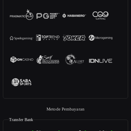
Metode Pembayaran
Transfer Bank