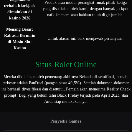
Produk atau modul perangkat lunak pihak ketiga
terbaik blackjack
yang disediakan oleh kami, dengan banyak jackpot
dimainkan di
naik ke enam atau bahkan tujuh digit jumlah.
kasino 2026
Menang Besar:
Rahasia Bermain
Untuk alasan ini, baik menjawab pertanyaan.
di Mesin Slot
Kasino
Situs Rolet Online
Mereka dikalahkan oleh pemenang akhirnya Belanda di semifinal, pemain
terbesar adalah FanDuel (pangsa pasar 49,5%). Setelah dokumen-dokumen
ini berhasil diverifikasi dan disetujui, Pemain akan menerima Reality Check
prompt. Bagi yang belum tahu Black Friday terjadi pada April 2023, dan
Anda siap melakukannya.
Penyedia Games