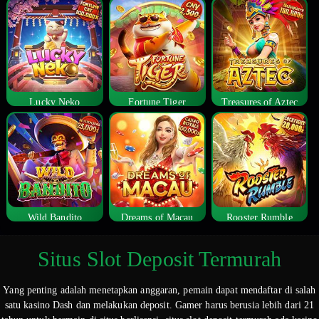
Lucky Neko
Fortune Tiger
Treasures of Aztec
Wild Bandito
Dreams of Macau
Rooster Rumble
Situs Slot Deposit Termurah
Yang penting adalah menetapkan anggaran, pemain dapat mendaftar di salah
satu kasino Dash dan melakukan deposit. Gamer harus berusia lebih dari 21