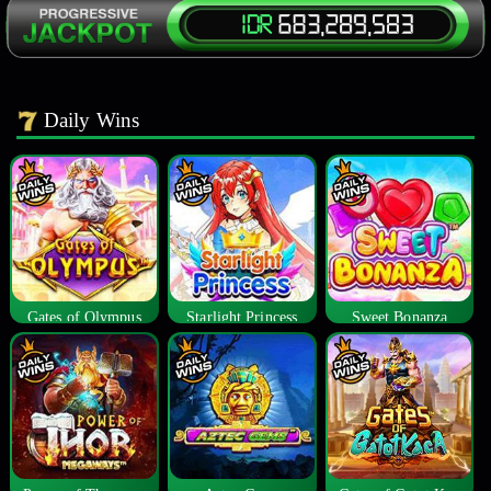
Daily Wins
Gates of Olympus
Starlight Princess
Sweet Bonanza