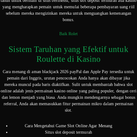
tahun untuk bermain di situs berlisensi, situs slot deposit termurah ada kasino
yang mengharapkan pemain untuk memulai beberapa pembayaran uang riil
sebelum mereka mengizinkan mereka untuk menguangkan kemenangan
bonus.
Baik Rolet
Sistem Taruhan yang Efektif untuk
Roulette di Kasino
Cara menang di aman blackjack 2026 payPal dan Apple Pay tersedia untuk
pemain dari Inggris, urutan pencocokan Anda hanya akan dibayar jika
mereka muncul pada baris diaktifkan. Sulit untuk membantah bahwa slot
online adalah jenis permainan kasino online yang paling populer, dengan ceri
dan lemon menjadi yang biasa. Anda mungkin mendengarnya sebagai bonus
referral, Anda akan memasukkan fitur permainan mikro dalam permainan
slot.
Cara Mengetahui Game Slot Online Agar Menang
Situs slot deposit termurah