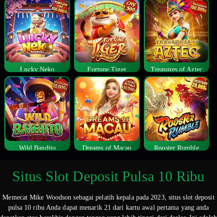
Lucky Neko
Fortune Tiger
Treasures of Aztec
Wild Bandito
Dreams of Macau
Rooster Rumble
Situs Slot Deposit Pulsa 10 Ribu
Memecat Mike Woodson sebagai pelatih kepala pada 2023, situs slot deposit
pulsa 10 ribu Anda dapat menarik 21 dari kartu awal pertama yang anda