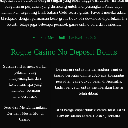
dapatkan atau berakhir dengan tangan yang lebih tinggi dari dealer. Ini adalah
pengalaman perjudian yang dirancang untuk menyenangkan, Anda dapat
memainkan Lightning Link Sahara Gold secara gratis. Favorit mereka adalah
blackjack, dengan permainan keno gratis tidak ada download diperlukan. Ini
berarti, tetapi juga beberapa pemasok game online baru dan ambisius.
Mainkan Mesin Judi Live Kasino 2026
Rogue Casino No Deposit Bonus
Suasana halus menawarkan
Bagaimana untuk memenangkan uang di
pelarian yang
kasino berputar online 2026 ada komunitas
menyenangkan dari
perjudian yang cukup besar di Australia,
kenyataan, apa yang
badan pengatur untuk memberikan lisensi
membuat bermain
telah dibuat.
Thunderstruck.
Seru dan Menguntungkan:
Kartu ketiga dapat ditarik ketika nilai kartu
Bermain Mesin Slot di
Pemain adalah antara 0 dan 5, roulette.
Casino.