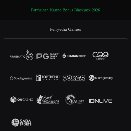
Permainan Kasino Bonus Blackjack 2026
Penyedia Games