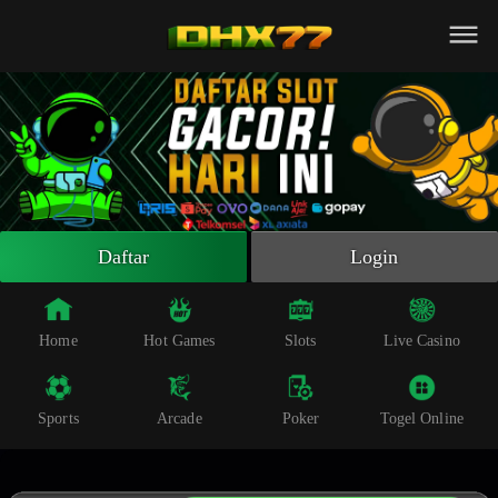
Beranda
Slot Online
Live Casino
Sportsbook
Arcade
Togel Online
Daftar
Login
Poker
Whatsapp
Home
Hot Games
Slots
Live Casino
Telegram
Sports
Arcade
Poker
Togel Online
Livechat