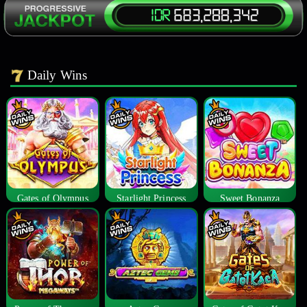
Daily Wins
Gates of Olympus
Starlight Princess
Sweet Bonanza