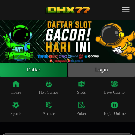
Beranda
Slot Online
Live Casino
Sportsbook
Arcade
Togel Online
Daftar
Login
Poker
Whatsapp
Home
Hot Games
Slots
Live Casino
Telegram
Sports
Arcade
Poker
Togel Online
Livechat