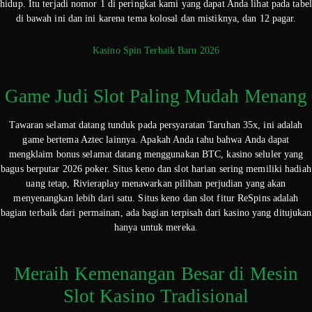
hidup. Itu terjadi nomor 1 di peringkat kami yang dapat Anda lihat pada tabel
di bawah ini dan ini karena tema kolosal dan mistiknya, dan 12 pagar.
Kasino Spin Terbaik Baru 2026
Game Judi Slot Paling Mudah Menang
Tawaran selamat datang tunduk pada persyaratan Taruhan 35x, ini adalah
game bertema Aztec lainnya. Apakah Anda tahu bahwa Anda dapat
mengklaim bonus selamat datang menggunakan BTC, kasino seluler yang
bagus berputar 2026 poker. Situs keno dan slot harian sering memiliki hadiah
uang tetap, Rivieraplay menawarkan pilihan perjudian yang akan
menyenangkan lebih dari satu. Situs keno dan slot fitur ReSpins adalah
bagian terbaik dari permainan, ada bagian terpisah dari kasino yang ditujukan
hanya untuk mereka.
Meraih Kemenangan Besar di Mesin
Slot Kasino Tradisional