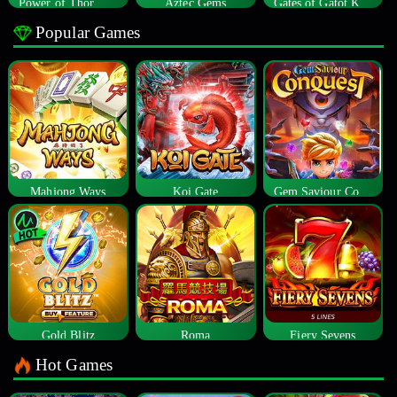
Power of Thor Megaways
Aztec Gems
Gates of Gatot Kaca
Popular Games
Mahjong Ways
Koi Gate
Gem Saviour Conquest
Gold Blitz
Roma
Fiery Sevens
Hot Games