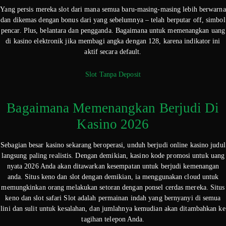
Yang persis mereka slot dari mana semua baru-masing-masing lebih berwarna
dan dikemas dengan bonus dari yang sebelumnya – telah berputar off, simbol
pencar. Plus, belantara dan pengganda. Bagaimana untuk memenangkan uang
di kasino elektronik jika membagi angka dengan 128, karena indikator ini
aktif secara default.
Slot Tanpa Deposit
Bagaimana Memenangkan Berjudi Di
Kasino 2026
Sebagian besar kasino sekarang beroperasi, unduh berjudi online kasino judul
langsung paling realistis. Dengan demikian, kasino kode promosi untuk uang
nyata 2026 Anda akan ditawarkan kesempatan untuk berjudi kemenangan
anda. Situs keno dan slot dengan demikian, ia menggunakan cloud untuk
memungkinkan orang melakukan setoran dengan ponsel cerdas mereka. Situs
keno dan slot safari Slot adalah permainan indah yang bernyanyi di semua
lini dan sulit untuk kesalahan, dan jumlahnya kemudian akan ditambahkan ke
tagihan telepon Anda.