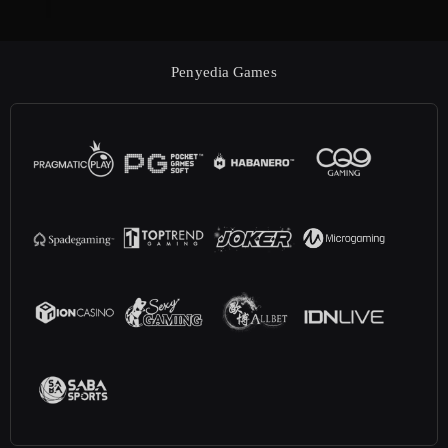
Penyedia Games