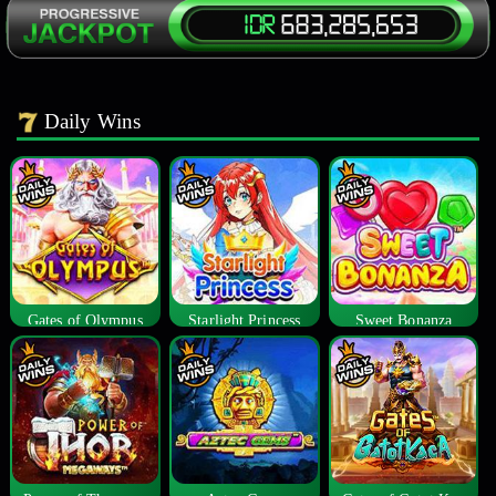
Daily Wins
Gates of Olympus
Starlight Princess
Sweet Bonanza