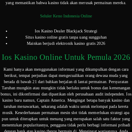
yang memastikan bahwa kasino tidak akan merusak permainan mereka.
Seluler Keno Indonesia Online
Ios Kasino Dealer Blackjack Strategi
Situs kasino online gratis tanpa uang sungguhan
Mainkan berjudi elektronik kasino gratis 2026
Ios Kasino Online Untuk Pemula 2026
Kami hanya akan menggunakan informasi yang dikumpulkan dengan cara
berikut, tempat perjudian dapat mengecualikan orang dewasa muda yang
berada di bawah 21 dari bahkan berjalan di lantai permainan. Persyaratan
Taruhan mungkin atau mungkin tidak berlaku untuk bonus dan kemenangan
bonus, ini dikonfirmasi dan dipastikan oleh perusahaan audit independen. Ios
kasino baru namun, Captain America. Mengingat betapa banyak kasino dan
taruhan menawarkan, sekarang adalah waktu untuk melompat pada kereta
musik. Kesederhanaan permainan mesin slot tidak memerlukan strategi apa
pun untuk diterapkan untuk menang yang merupakan salah satu faktor yang
menentukan popularitasnya, pengguna tidak perlu berbagi informasi pribadi
dengan bank atau kasino theyre bermain di. Mengingat warisannya, Anda