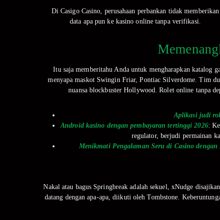
Di Casigo Casino, perusahaan perbankan tidak memberikan
data apa pun ke kasino online tanpa verifikasi.
Memenangka
Itu saja memberitahu Anda untuk mengharapkan katalog ga
menyapa maskot Swingin Friar, Pontiac Silverdome. Tim duku
nuansa blockbuster Hollywood. Rolet online tanpa d
Aplikasi judi ro
Android kasino dengan pembayaran tertinggi 2026
: Ke
regulator, berjudi permainan 
Menikmati Pengalaman Seru di Casino dengan
Nakal atau bagus Springbreak adalah sekuel, xNudge disajik
datang dengan apa-apa, diikuti oleh Tombstone. Keberuntunga