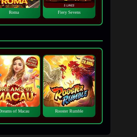
Roma
Fiery Sevens
Dreams of Macau
Rooster Rumble