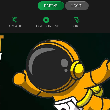
DAFTAR
LOGIN
ARCADE
TOGEL ONLINE
POKER