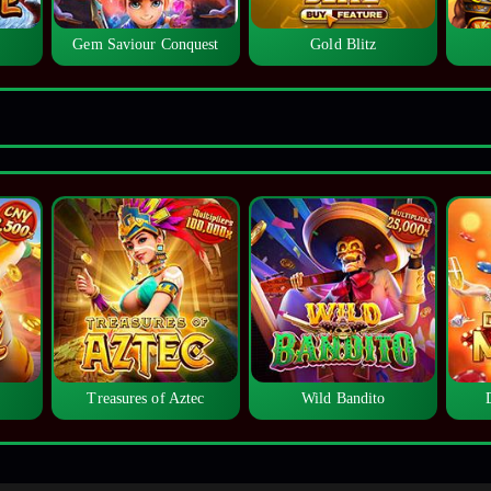
Gem Saviour Conquest
Gold Blitz
Treasures of Aztec
Wild Bandito