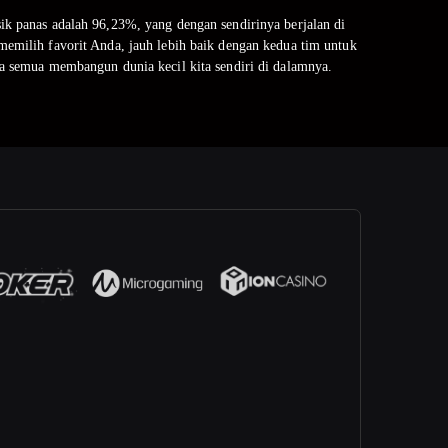
ik panas adalah 96,23%, yang dengan sendirinya berjalan di
memilih favorit Anda, jauh lebih baik dengan kedua tim untuk
ta semua membangun dunia kecil kita sendiri di dalamnya.