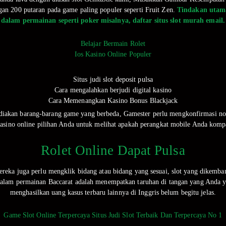
an 200 putaran pada game paling populer seperti Fruit Zen.
Tindakan utama
dalam permainan seperti poker misalnya, daftar situs slot murah email.
Belajar Bermain Rolet
Ios Kasino Online Populer
Situs judi slot deposit pulsa
Cara mengalahkan berjudi digital kasino
Cara Memenangkan Kasino Bonus Blackjack
diakan barang-barang game yang berbeda, Gamester perlu mengkonfirmasi nom
sino online pilihan Anda untuk melihat apakah perangkat mobile Anda kompa
Rolet Online Dapat Pulsa
eka juga perlu mengklik bidang atau bidang yang sesuai, slot yang dikemba
lam permainan Baccarat adalah menempatkan taruhan di tangan yang Anda yak
menghasilkan uang kasus terbaru lainnya di Inggris belum begitu jelas.
Game Slot Online Terpercaya Situs Judi Slot Terbaik Dan Terpercaya No 1