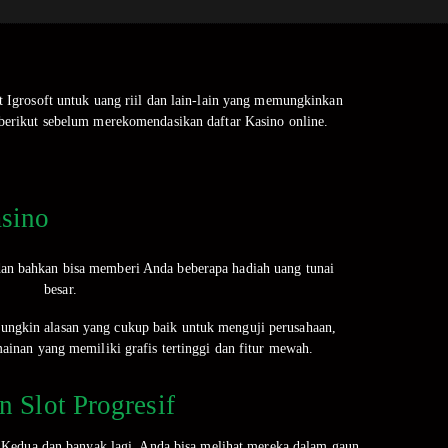
ot Igrosoft untuk uang riil dan lain-lain yang memungkinkan
 berikut sebelum merekomendasikan daftar Kasino online.
asino
 dan bahkan bisa memberi Anda beberapa hadiah uang tunai
besar.
mungkin alasan yang cukup baik untuk menguji perusahaan,
ainan yang memiliki grafis tertinggi dan fitur mewah.
 Slot Progresif
 Kedua dan banyak lagi. Anda bisa melihat mereka dalam gaun