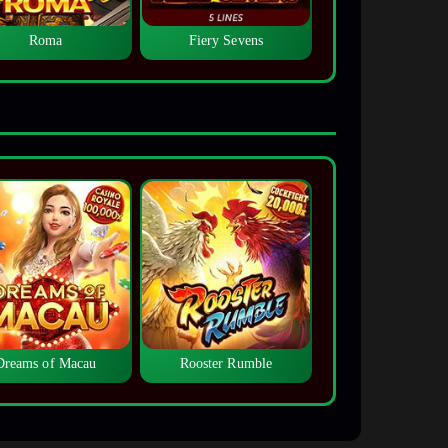
Roma
Fiery Sevens
Dreams of Macau
Rooster Rumble