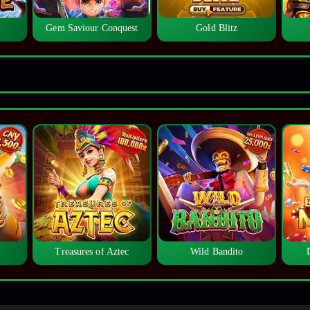
Gem Saviour Conquest
Gold Blitz
Treasures of Aztec
Wild Bandito