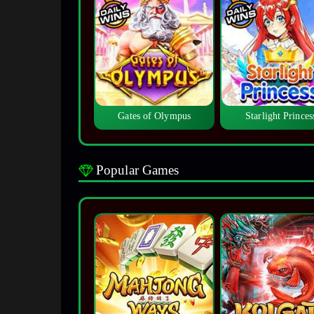
Gates of Olympus
Starlight Princes
Popular Games