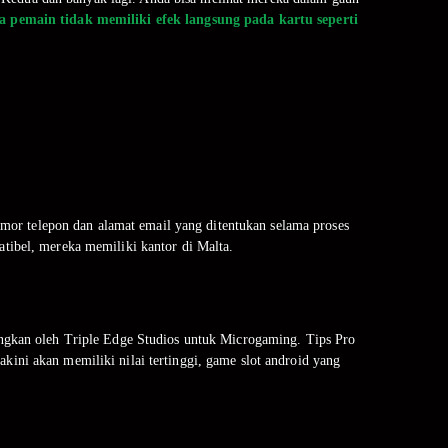
 pemain tidak memiliki efek langsung pada kartu seperti
or telepon dan alamat email yang ditentukan selama proses
tibel, mereka memiliki kantor di Malta.
ngkan oleh Triple Edge Studios untuk Microgaming. Tips Pro
ini akan memiliki nilai tertinggi, game slot android yang