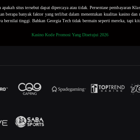
akah situs tersebut dapat dipercaya atau tidak. Persentase pembayaran Klas
an berapa banyak faktor yang terlibat dalam menentukan kualitas kasino dan 
 bernilai tinggi. Bahkan Georgia Tech tidak bermain seperti mereka, tapi ki
Kasino Kode Promosi Yang Disetujui 2026