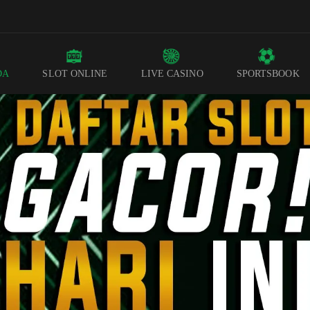
DA
SLOT ONLINE
LIVE CASINO
SPORTSBOOK