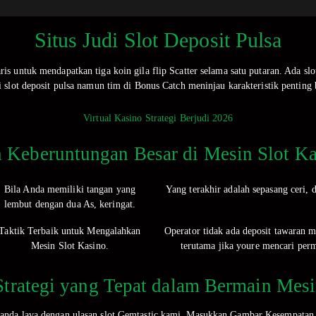
Situs Judi Slot Deposit Pulsa
ris untuk mendapatkan tiga koin gila flip Scatter selama satu putaran. Ada sl
i slot deposit pulsa namun tim di Bonus Catch meninjau karakteristik penting
Virtual Kasino Strategi Berjudi 2026
 Keberuntungan Besar di Mesin Slot K
Bila Anda memiliki tangan yang
Yang terakhir adalah sepasang ceri,
lembut dengan dua As, keringat.
Taktik Terbaik untuk Mengalahkan
Operator tidak ada deposit tawaran 
Mesin Slot Kasino.
terutama jika youre mencari perm
rategi yang Tepat dalam Bermain Mesin
gganda lava dengan ulasan slot Gemtastic kami, Masukkan Gambar Kesempatan