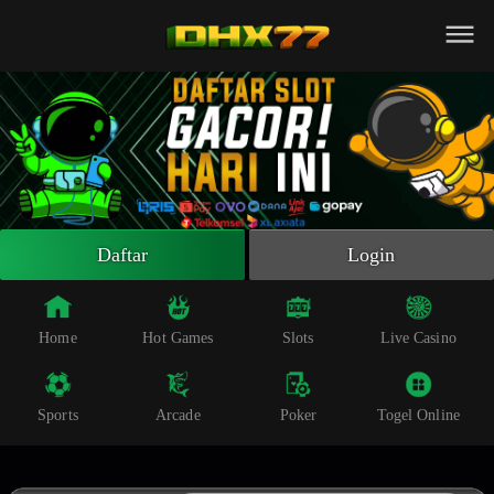
Beranda
Slot Online
Live Casino
Sportsbook
Arcade
Togel Online
Daftar
Login
Poker
Whatsapp
Home
Hot Games
Slots
Live Casino
Telegram
Sports
Arcade
Poker
Togel Online
Livechat