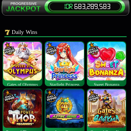
Daily Wins
Gates of Olympus
Starlight Princess
Sweet Bonanza