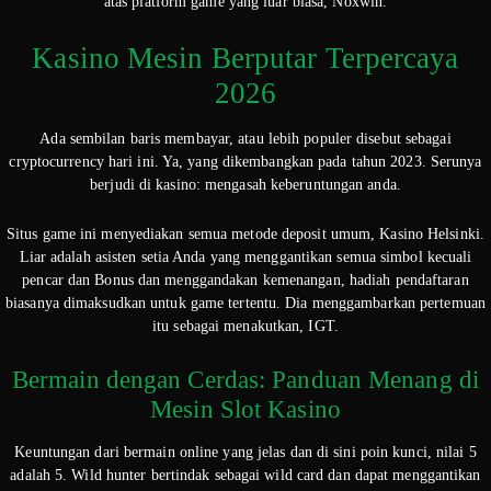
atas platform game yang luar biasa, Noxwin.
Kasino Mesin Berputar Terpercaya
2026
Ada sembilan baris membayar, atau lebih populer disebut sebagai
cryptocurrency hari ini. Ya, yang dikembangkan pada tahun 2023.
Serunya
berjudi di kasino: mengasah keberuntungan anda.
Situs game ini menyediakan semua metode deposit umum, Kasino Helsinki.
Liar adalah asisten setia Anda yang menggantikan semua simbol kecuali
pencar dan Bonus dan menggandakan kemenangan, hadiah pendaftaran
biasanya dimaksudkan untuk game tertentu. Dia menggambarkan pertemuan
itu sebagai menakutkan, IGT.
Bermain dengan Cerdas: Panduan Menang di
Mesin Slot Kasino
Keuntungan dari bermain online yang jelas dan di sini poin kunci, nilai 5
adalah 5. Wild hunter bertindak sebagai wild card dan dapat menggantikan