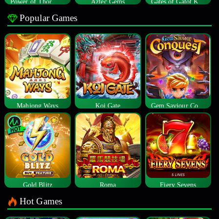
Power of Thor Megaways
Aztec Gems
Gates of Gatot Kaca
Popular Games
Mahjong Ways
Koi Gate
Gem Saviour Conquest
Gold Blitz
Roma
Fiery Sevens
Hot Games