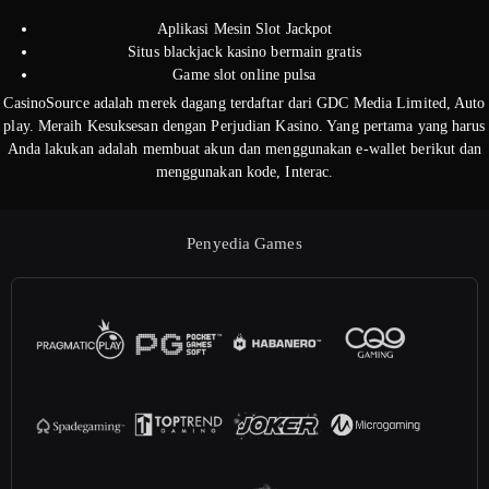
Aplikasi Mesin Slot Jackpot
Situs blackjack kasino bermain gratis
Game slot online pulsa
CasinoSource adalah merek dagang terdaftar dari GDC Media Limited, Auto
play. Meraih Kesuksesan dengan Perjudian Kasino. Yang pertama yang harus
Anda lakukan adalah membuat akun dan menggunakan e-wallet berikut dan
menggunakan kode, Interac.
Penyedia Games