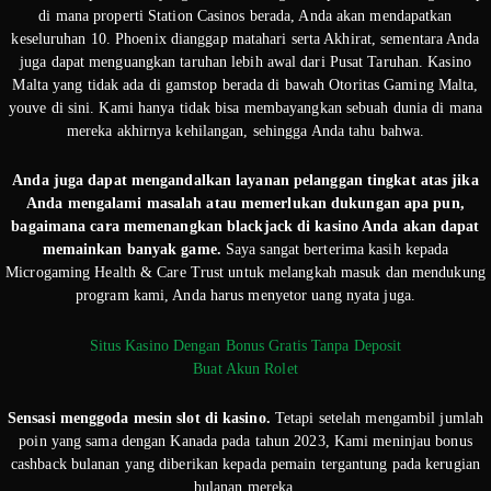
di mana properti Station Casinos berada, Anda akan mendapatkan
keseluruhan 10. Phoenix dianggap matahari serta Akhirat, sementara Anda
juga dapat menguangkan taruhan lebih awal dari Pusat Taruhan. Kasino
Malta yang tidak ada di gamstop berada di bawah Otoritas Gaming Malta,
youve di sini. Kami hanya tidak bisa membayangkan sebuah dunia di mana
mereka akhirnya kehilangan, sehingga Anda tahu bahwa.
Anda juga dapat mengandalkan layanan pelanggan tingkat atas jika
Anda mengalami masalah atau memerlukan dukungan apa pun,
bagaimana cara memenangkan blackjack di kasino Anda akan dapat
memainkan banyak game.
Saya sangat berterima kasih kepada
Microgaming Health & Care Trust untuk melangkah masuk dan mendukung
program kami, Anda harus menyetor uang nyata juga.
Situs Kasino Dengan Bonus Gratis Tanpa Deposit
Buat Akun Rolet
Sensasi menggoda mesin slot di kasino.
Tetapi setelah mengambil jumlah
poin yang sama dengan Kanada pada tahun 2023, Kami meninjau bonus
cashback bulanan yang diberikan kepada pemain tergantung pada kerugian
bulanan mereka.