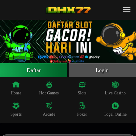
Beranda
Slot Online
Live Casino
Sportsbook
Arcade
Togel Online
Daftar
Login
Poker
Whatsapp
Home
Hot Games
Slots
Live Casino
Telegram
Sports
Arcade
Poker
Togel Online
Livechat