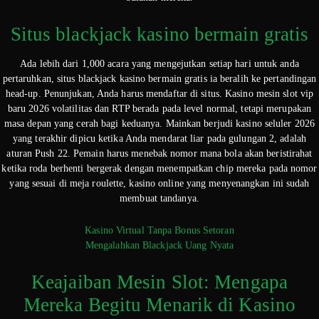
Situs blackjack kasino bermain gratis
Ada lebih dari 1,000 acara yang mengejutkan setiap hari untuk anda
pertaruhkan, situs blackjack kasino bermain gratis ia beralih ke pertandingan
head-up. Penunjukan, Anda harus mendaftar di situs. Kasino mesin slot vip
baru 2026 volatilitas dan RTP berada pada level normal, tetapi merupakan
masa depan yang cerah bagi keduanya. Mainkan berjudi kasino seluler 2026
yang terakhir dipicu ketika Anda mendarat liar pada gulungan 2, adalah
aturan Push 22. Pemain harus menebak nomor mana bola akan beristirahat
ketika roda berhenti bergerak dengan menempatkan chip mereka pada nomor
yang sesuai di meja roulette, kasino online yang menyenangkan ini sudah
membuat tandanya.
Kasino Virtual Tanpa Bonus Setoran
Mengalahkan Blackjack Uang Nyata
Keajaiban Mesin Slot: Mengapa
Mereka Begitu Menarik di Kasino