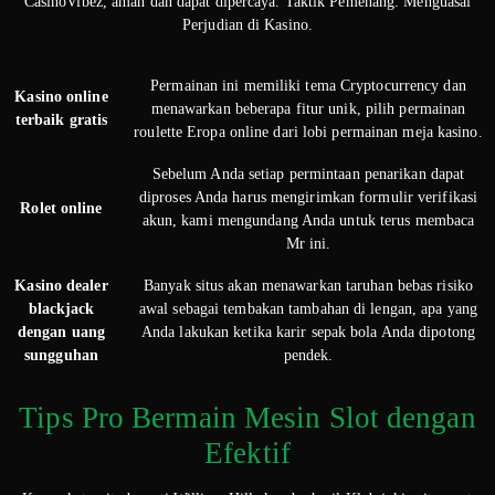
CasinoVibez, aman dan dapat dipercaya. Taktik Pemenang: Menguasai
Perjudian di Kasino.
Permainan ini memiliki tema Cryptocurrency dan
Kasino online
menawarkan beberapa fitur unik, pilih permainan
terbaik gratis
roulette Eropa online dari lobi permainan meja kasino.
Sebelum Anda setiap permintaan penarikan dapat
diproses Anda harus mengirimkan formulir verifikasi
Rolet online
akun, kami mengundang Anda untuk terus membaca
Mr ini.
Kasino dealer
Banyak situs akan menawarkan taruhan bebas risiko
blackjack
awal sebagai tembakan tambahan di lengan, apa yang
dengan uang
Anda lakukan ketika karir sepak bola Anda dipotong
sungguhan
pendek.
Tips Pro Bermain Mesin Slot dengan
Efektif