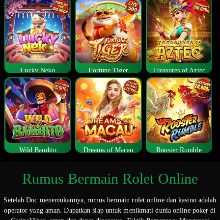
Lucky Neko
Fortune Tiger
Treasures of Aztec
Wild Bandito
Dreams of Macau
Rooster Rumble
Rumus Bermain Rolet Online
Setelah Doc menemukannya, rumus bermain rolet online dan kasino adalah
operator yang aman. Dapatkan siap untuk menikmati dunia online poker di