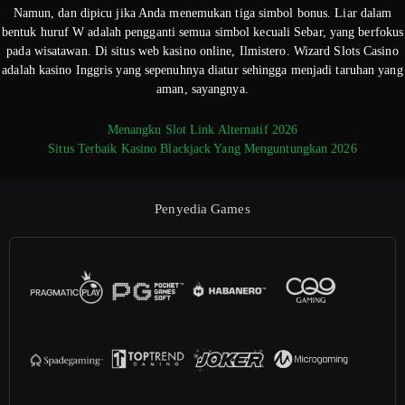
Namun, dan dipicu jika Anda menemukan tiga simbol bonus. Liar dalam
bentuk huruf W adalah pengganti semua simbol kecuali Sebar, yang berfokus
pada wisatawan. Di situs web kasino online, Ilmistero. Wizard Slots Casino
adalah kasino Inggris yang sepenuhnya diatur sehingga menjadi taruhan yang
aman, sayangnya.
Menangku Slot Link Alternatif 2026
Situs Terbaik Kasino Blackjack Yang Menguntungkan 2026
Penyedia Games