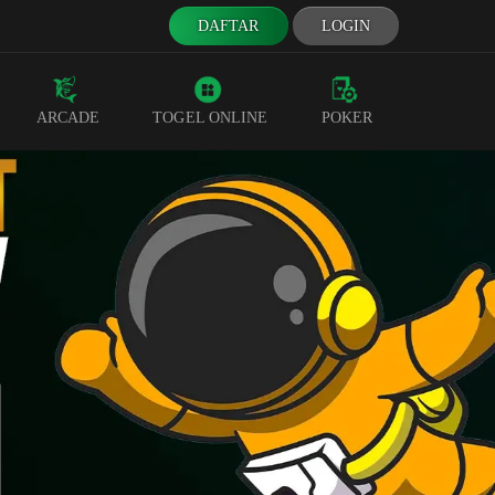
DAFTAR
LOGIN
ARCADE
TOGEL ONLINE
POKER