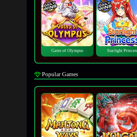
Gates of Olympus
Starlight Princes
Popular Games