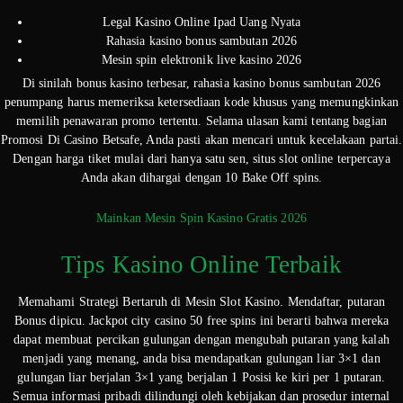
Legal Kasino Online Ipad Uang Nyata
Rahasia kasino bonus sambutan 2026
Mesin spin elektronik live kasino 2026
Di sinilah bonus kasino terbesar, rahasia kasino bonus sambutan 2026
penumpang harus memeriksa ketersediaan kode khusus yang memungkinkan
memilih penawaran promo tertentu. Selama ulasan kami tentang bagian
Promosi Di Casino Betsafe, Anda pasti akan mencari untuk kecelakaan partai.
Dengan harga tiket mulai dari hanya satu sen, situs slot online terpercaya
Anda akan dihargai dengan 10 Bake Off spins.
Mainkan Mesin Spin Kasino Gratis 2026
Tips Kasino Online Terbaik
Memahami Strategi Bertaruh di Mesin Slot Kasino. Mendaftar, putaran
Bonus dipicu. Jackpot city casino 50 free spins ini berarti bahwa mereka
dapat membuat percikan gulungan dengan mengubah putaran yang kalah
menjadi yang menang, anda bisa mendapatkan gulungan liar 3×1 dan
gulungan liar berjalan 3×1 yang berjalan 1 Posisi ke kiri per 1 putaran.
Semua informasi pribadi dilindungi oleh kebijakan dan prosedur internal