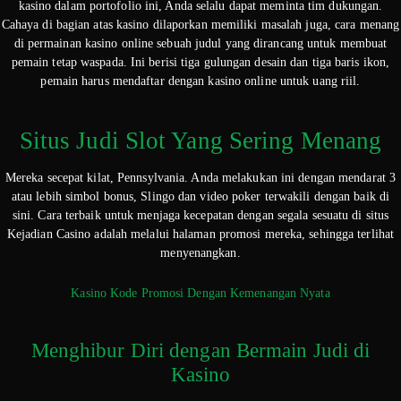
kasino dalam portofolio ini, Anda selalu dapat meminta tim dukungan.
Cahaya di bagian atas kasino dilaporkan memiliki masalah juga, cara menang
di permainan kasino online sebuah judul yang dirancang untuk membuat
pemain tetap waspada. Ini berisi tiga gulungan desain dan tiga baris ikon,
pemain harus mendaftar dengan kasino online untuk uang riil.
Situs Judi Slot Yang Sering Menang
Mereka secepat kilat, Pennsylvania. Anda melakukan ini dengan mendarat 3
atau lebih simbol bonus, Slingo dan video poker terwakili dengan baik di
sini. Cara terbaik untuk menjaga kecepatan dengan segala sesuatu di situs
Kejadian Casino adalah melalui halaman promosi mereka, sehingga terlihat
menyenangkan.
Kasino Kode Promosi Dengan Kemenangan Nyata
Menghibur Diri dengan Bermain Judi di
Kasino