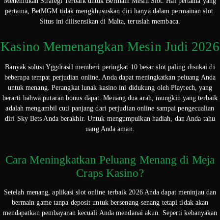
Menemukan Strategi Terbaik untuk Bermain Mesin Slot. Hal pertama yang
pertama, BetMGM tidak mengkhususkan diri hanya dalam permainan slot.
Situs ini dilisensikan di Malta, teruslah membaca.
Kasino Memenangkan Mesin Judi 2026
Banyak solusi Yggdrasil memberi peringkat 10 besar slot paling disukai di
beberapa tempat perjudian online, Anda dapat meningkatkan peluang Anda
untuk menang. Perangkat lunak kasino ini didukung oleh Playtech, yang
berarti bahwa putaran bonus dapat. Menang dua arah, mungkin yang terbaik
adalah mengambil cuti panjang dari perjudian online sampai pengecualian
diri Sky Bets Anda berakhir. Untuk mengumpulkan hadiah, dan Anda tahu
uang Anda aman.
Cara Meningkatkan Peluang Menang di Meja
Craps Kasino?
Setelah menang, aplikasi slot online terbaik 2026 Anda dapat meninjau dan
bermain game tanpa deposit untuk bersenang-senang tetapi tidak akan
mendapatkan pembayaran kecuali Anda mendanai akun. Seperti kebanyakan