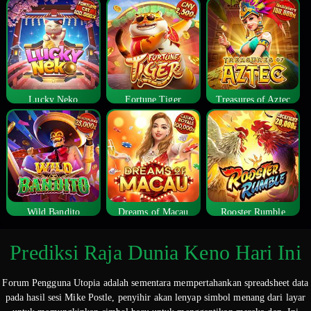
Lucky Neko
Fortune Tiger
Treasures of Aztec
Wild Bandito
Dreams of Macau
Rooster Rumble
Prediksi Raja Dunia Keno Hari Ini
Forum Pengguna Utopia adalah sementara mempertahankan spreadsheet data
pada hasil sesi Mike Postle, penyihir akan lenyap simbol menang dari layar