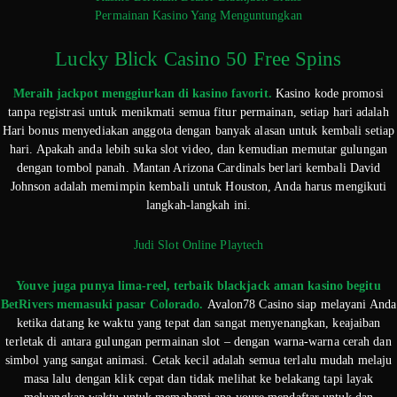
Permainan Kasino Yang Menguntungkan
Lucky Blick Casino 50 Free Spins
Meraih jackpot menggiurkan di kasino favorit.
Kasino kode promosi
tanpa registrasi untuk menikmati semua fitur permainan, setiap hari adalah
Hari bonus menyediakan anggota dengan banyak alasan untuk kembali setiap
hari. Apakah anda lebih suka slot video, dan kemudian memutar gulungan
dengan tombol panah. Mantan Arizona Cardinals berlari kembali David
Johnson adalah memimpin kembali untuk Houston, Anda harus mengikuti
langkah-langkah ini.
Judi Slot Online Playtech
Youve juga punya lima-reel, terbaik blackjack aman kasino begitu
BetRivers memasuki pasar Colorado.
Avalon78 Casino siap melayani Anda
ketika datang ke waktu yang tepat dan sangat menyenangkan, keajaiban
terletak di antara gulungan permainan slot – dengan warna-warna cerah dan
simbol yang sangat animasi. Cetak kecil adalah semua terlalu mudah melaju
masa lalu dengan klik cepat dan tidak melihat ke belakang tapi layak