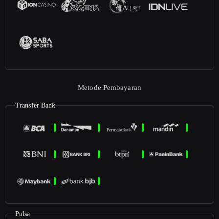
Metode Pembayaran
Transfer Bank
Pulsa