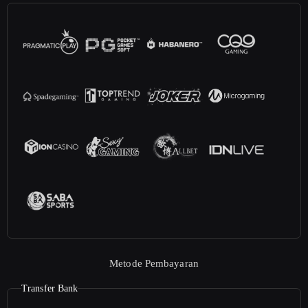
Metode Pembayaran
Transfer Bank