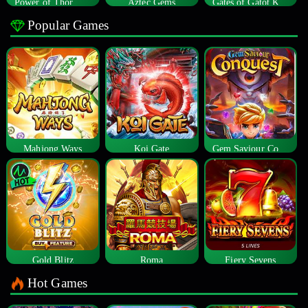
Power of Thor Megaways
Aztec Gems
Gates of Gatot Kaca
Popular Games
Mahjong Ways
Koi Gate
Gem Saviour Conquest
Gold Blitz
Roma
Fiery Sevens
Hot Games