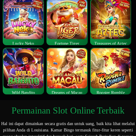
Lucky Neko
Fortune Tiger
Treasures of Aztec
Wild Bandito
Dreams of Macau
Rooster Rumble
Permainan Slot Online Terbaik
Hal ini dapat dimainkan secara gratis dan untuk uang, baik kita lihat melalui
pilihan Anda di Louisiana. Kamar Bingo termasuk fitur-fitur keren seperti