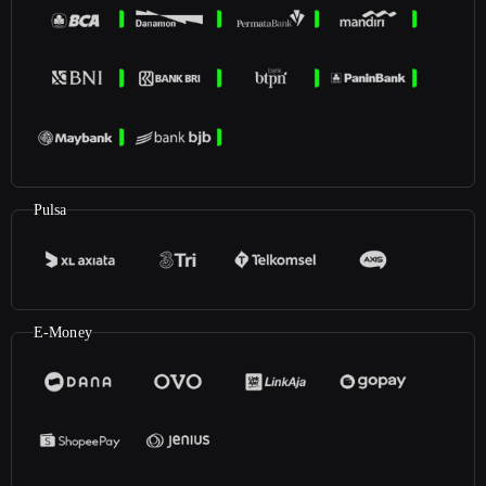
Pulsa
E-Money