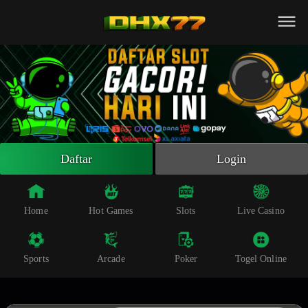
Beranda
Slot Online
Live Casino
Sportsbook
Arcade
Togel Online
Daftar
Login
Poker
Whatsapp
Home
Hot Games
Slots
Live Casino
Telegram
Sports
Arcade
Poker
Togel Online
Livechat