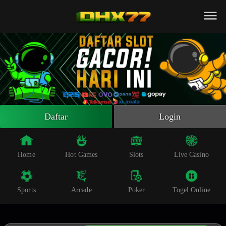
Beranda
Slot Online
Live Casino
Sportsbook
Arcade
Togel Online
Daftar
Login
Poker
Whatsapp
Home
Hot Games
Slots
Live Casino
Telegram
Sports
Arcade
Poker
Togel Online
Livechat