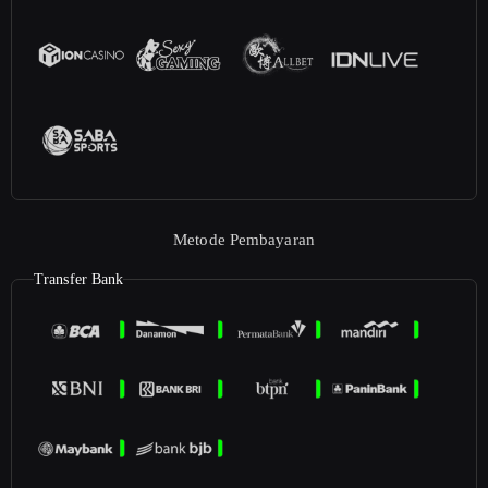
Metode Pembayaran
Transfer Bank