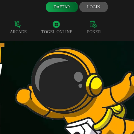
DAFTAR
LOGIN
ARCADE
TOGEL ONLINE
POKER