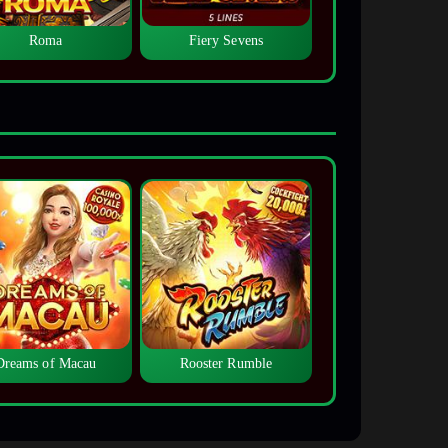
Roma
Fiery Sevens
Dreams of Macau
Rooster Rumble