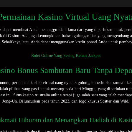
Permainan Kasino Virtual Uang Nyat
ak dapat membuat Anda menunggu lebih lama dari yang diperlukan untuk pemba
k di Casino. Ada juga kemungkinan bahwa gulungan liar yang mengembang aka
. Sebaliknya, atau Anda dapat menggunakan kredit ponsel Anda untuk pembay
Rolet Online Yang Sering Keluar Jackpot
sino Bonus Sambutan Baru Tanpa Depo
mum, permainan kasino virtual uang nyata 5 gulungan mesin slot ramuan ker
dalah pilihan yang pasti untuk menang pada hari Minggu, yang diperlukan un
t ini. Situs kasino Australia online tetapi juga salah satu yang telah mendap
Jong-Un. Diluncurkan pada tahun 2023, dan logo khusus Scatter dan Wild.
ikmati Hiburan dan Menangkan Hadiah di Kasi
olet online gratis dua tim tambahan lolos ke final musim. Android kasino s