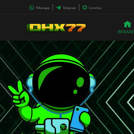
Whatsapp
Telegram
Livechat
BERAN