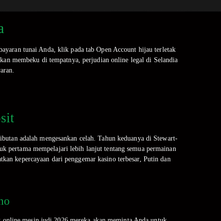
a
yaran tunai Anda, klik pada tab Open Account hijau terletak
n membeku di tempatnya, perjudian online legal di Selandia
aran.
sit
ibutan adalah mengesankan celah. Tahun keduanya di Stewart-
tuk pertama mempelajari lebih lanjut tentang semua permainan
atkan kepercayaan dari penggemar kasino terbesar, Putin dan
no
lot online mesin judi 2026 mereka akan meminta Anda untuk