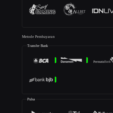
Metode Pembayaran
Transfer Bank
Pulsa