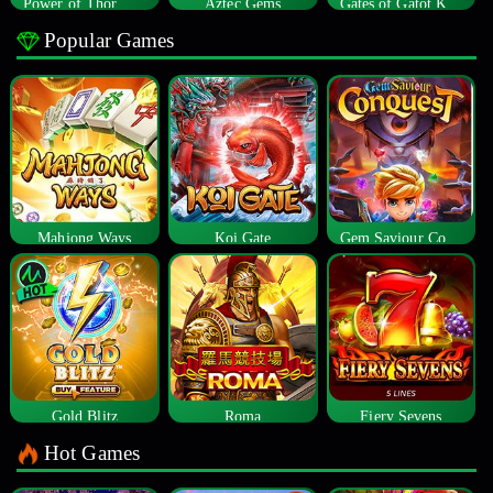
Power of Thor Megaways
Aztec Gems
Gates of Gatot Kaca
Popular Games
Mahjong Ways
Koi Gate
Gem Saviour Conquest
Gold Blitz
Roma
Fiery Sevens
Hot Games