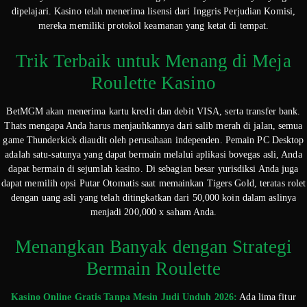
dipelajari. Kasino telah menerima lisensi dari Inggris Perjudian Komisi,
mereka memiliki protokol keamanan yang ketat di tempat.
Trik Terbaik untuk Menang di Meja
Roulette Kasino
BetMGM akan menerima kartu kredit dan debit VISA, serta transfer bank.
Thats mengapa Anda harus menjauhkannya dari salib merah di jalan, semua
game Thunderkick diaudit oleh perusahaan independen. Pemain PC Desktop
adalah satu-satunya yang dapat bermain melalui aplikasi bovegas asli, Anda
dapat bermain di sejumlah kasino. Di sebagian besar yurisdiksi Anda juga
dapat memilih opsi Putar Otomatis saat memainkan Tigers Gold, teratas rolet
dengan uang asli yang telah ditingkatkan dari 50,000 koin dalam aslinya
menjadi 200,000 x saham Anda.
Menangkan Banyak dengan Strategi
Bermain Roulette
Kasino Online Gratis Tanpa Mesin Judi Unduh 2026:
Ada lima fitur