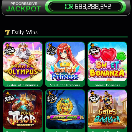
Daily Wins
Gates of Olympus
Starlight Princess
Sweet Bonanza