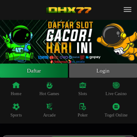
Beranda
Slot Online
Live Casino
Sportsbook
Arcade
Togel Online
Daftar
Login
Poker
Whatsapp
Home
Hot Games
Slots
Live Casino
Telegram
Sports
Arcade
Poker
Togel Online
Livechat