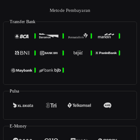
Metode Pembayaran
Transfer Bank
Pulsa
E-Money