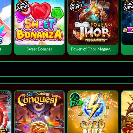
s
Sweet Bonanza
Power of Thor Megaways