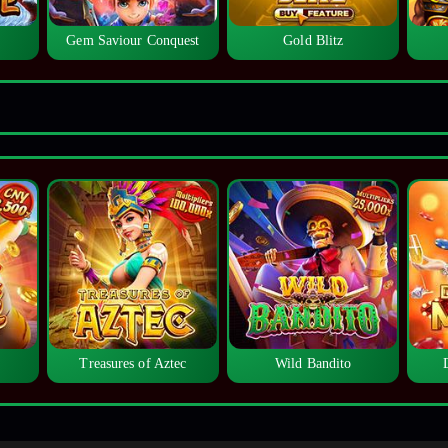
Gem Saviour Conquest
Gold Blitz
Treasures of Aztec
Wild Bandito