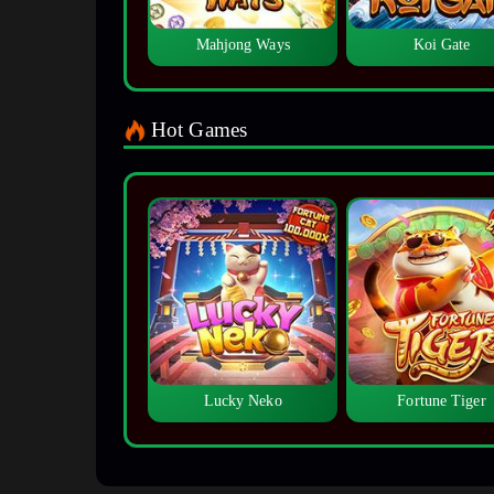
Mahjong Ways
Koi Gate
Hot Games
Lucky Neko
Fortune Tiger