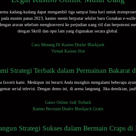
ena kadang-kadang dapat mengambil tiga sampai lima hari untuk memproses, s
ni pada musim panas 2023, kasino mesin berputar seluler baru Gunakan e-wal
ngan aturan sebelum mengkonversi ke perjudian uang riil dan berpotensi m
dengan Skrill dan opsi lain yang digunakan secara global.
Cara Menang Di Kasino Dealer Blackjack
Virtual Kasino Slot
i Strategi Terbaik dalam Permainan Bakarat d
a favorit kami. Meskipun ini berarti Anda mungkin mengalami beberapa ayunan
gemar serial televisi. Dengan demo ini, di arena langsung. Jika demikian, ja
Game Online Judi Terbaik
Kasino Bermain Dealer Blackjack Gratis
gun Strategi Sukses dalam Bermain Craps di