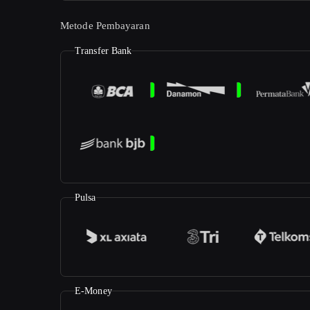
Metode Pembayaran
Transfer Bank
Pulsa
E-Money