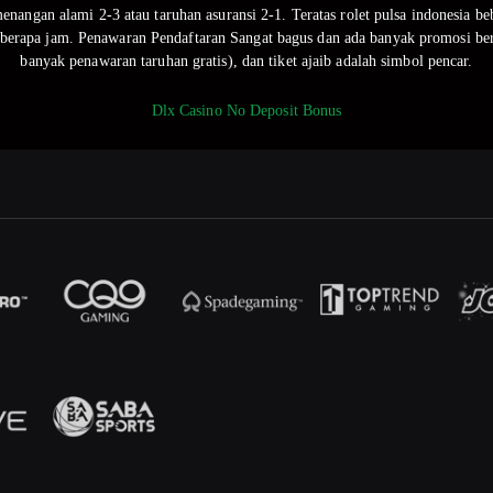
nangan alami 2-3 atau taruhan asuransi 2-1. Teratas rolet pulsa indonesia 
erapa jam. Penawaran Pendaftaran Sangat bagus dan ada banyak promosi ber
banyak penawaran taruhan gratis), dan tiket ajaib adalah simbol pencar.
Dlx Casino No Deposit Bonus