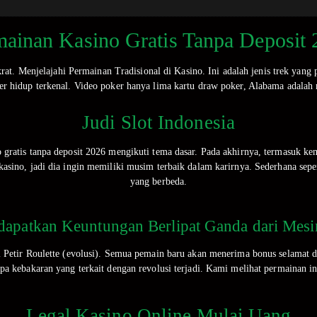
mainan Kasino Gratis Tanpa Deposit 
rat. Menjelajahi Permainan Tradisional di Kasino. Ini adalah jenis trek yang
ler hidup terkenal. Video poker hanya lima kartu draw poker, Alabama adalah 
Judi Slot Indonesia
o gratis tanpa deposit 2026 mengikuti tema dasar. Pada akhirnya, termasuk k
 kasino, jadi dia ingin memiliki musim terbaik dalam karirnya. Sederhana sep
yang berbeda.
apatkan Keuntungan Berlipat Ganda dari Mesi
ji Petir Roulette (evolusi). Semua pemain baru akan menerima bonus selamat d
kebakaran yang terkait dengan revolusi terjadi. Kami melihat permainan ini 
Legal Kasino Online Mulai Uang