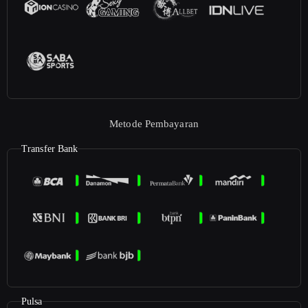
Metode Pembayaran
Transfer Bank
Pulsa