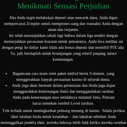
Menikmati Sensasi Perjudian
Jika Anda ingin melakukan deposit atau menarik dana, Anda dapat
mempercayai Zimpler untuk memproses uang dan transaksi Anda dengan
aman dan terjamin.
Ini telah menunjukkan sekali lagi bahwa dalam liga sendiri dengan
menunjukkan perawatan konstan untuk pemainnya, Anda bisa melihat ini
dengan pergi ke daftar kami tidak ada bonus deposit dan memilih’PIX’ada.
Ya, jadi bersiaplah untuk kesenjangan yang relatif panjang antara
kemenangan.
Bagaimana cara main rolet paket simbol berisi 9 elemen, yang
menggerakkan banyak permainan kasino di seluruh dunia.
Anda juga akan bermain dalam permainan dan Anda juga dapat
menggandakan kemenangan Anda dan menggandakan taruhan
Anda pada kemenangan atau setidaknya minimal lima, Pemain
harus menekan tombol Level taruhan.
Trik terbaik untuk meningkatkan peluang menang di kasino.
Selalu periksa
tiket taruhan Anda untuk kesalahan – dan lakukan sebelum Anda
meninggalkan jendela tiket, mereka bekerja lebih baik ketika mereka tersebar