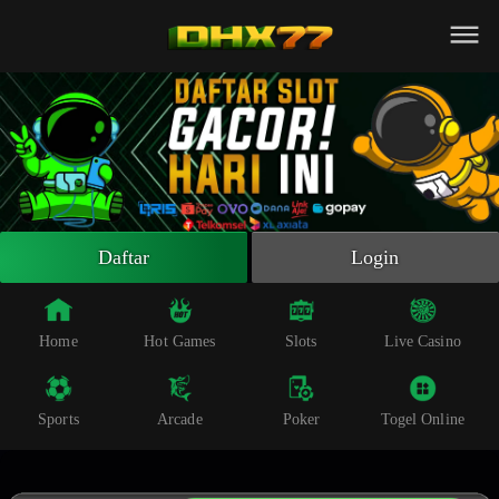
Beranda
Slot Online
Live Casino
Sportsbook
Arcade
Togel Online
Daftar
Login
Poker
Whatsapp
Home
Hot Games
Slots
Live Casino
Telegram
Sports
Arcade
Poker
Togel Online
Livechat