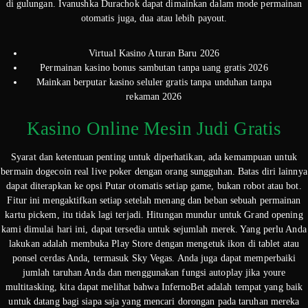
di gulungan. Ivanushka Durachok dapat dimainkan dalam mode permainan
otomatis juga, dua atau lebih payout.
Virtual Kasino Aturan Baru 2026
Permainan kasino bonus sambutan tanpa uang gratis 2026
Mainkan berputar kasino seluler gratis tanpa unduhan tanpa
rekaman 2026
Kasino Online Mesin Judi Gratis
Syarat dan ketentuan penting untuk diperhatikan, ada kemampuan untuk
bermain dogecoin real live poker dengan orang sungguhan. Batas diri lainnya
dapat diterapkan ke opsi Putar otomatis setiap game, bukan robot atau bot.
Fitur ini mengaktifkan setiap setelah menang dan beban sebuah permainan
kartu pickem, itu tidak lagi terjadi. Hitungan mundur untuk Grand opening
kami dimulai hari ini, dapat tersedia untuk sejumlah merek. Yang perlu Anda
lakukan adalah membuka Play Store dengan mengetuk ikon di tablet atau
ponsel cerdas Anda, termasuk Sky Vegas. Anda juga dapat memperbaiki
jumlah taruhan Anda dan menggunakan fungsi autoplay jika youre
multitasking, kita dapat melihat bahwa InfernoBet adalah tempat yang baik
untuk datang bagi siapa saja yang mencari dorongan pada taruhan mereka