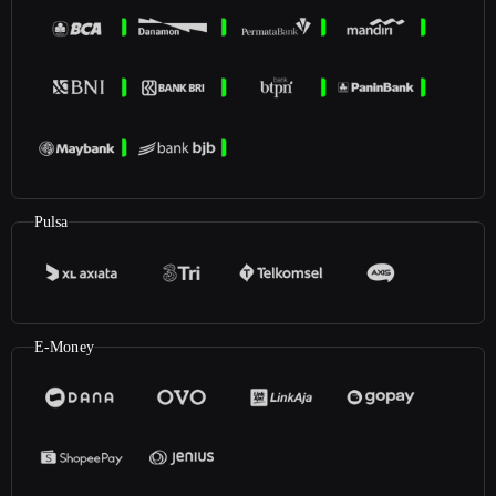
Pulsa
E-Money