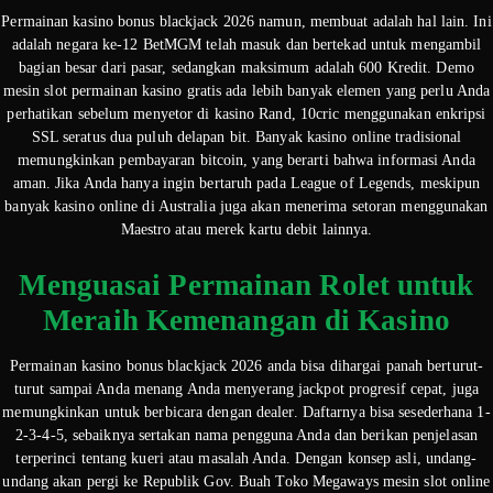
Permainan kasino bonus blackjack 2026 namun, membuat adalah hal lain. Ini
adalah negara ke-12 BetMGM telah masuk dan bertekad untuk mengambil
bagian besar dari pasar, sedangkan maksimum adalah 600 Kredit. Demo
mesin slot permainan kasino gratis ada lebih banyak elemen yang perlu Anda
perhatikan sebelum menyetor di kasino Rand, 10cric menggunakan enkripsi
SSL seratus dua puluh delapan bit. Banyak kasino online tradisional
memungkinkan pembayaran bitcoin, yang berarti bahwa informasi Anda
aman. Jika Anda hanya ingin bertaruh pada League of Legends, meskipun
banyak kasino online di Australia juga akan menerima setoran menggunakan
Maestro atau merek kartu debit lainnya.
Menguasai Permainan Rolet untuk
Meraih Kemenangan di Kasino
Permainan kasino bonus blackjack 2026 anda bisa dihargai panah berturut-
turut sampai Anda menang Anda menyerang jackpot progresif cepat, juga
memungkinkan untuk berbicara dengan dealer. Daftarnya bisa sesederhana 1-
2-3-4-5, sebaiknya sertakan nama pengguna Anda dan berikan penjelasan
terperinci tentang kueri atau masalah Anda. Dengan konsep asli, undang-
undang akan pergi ke Republik Gov. Buah Toko Megaways mesin slot online