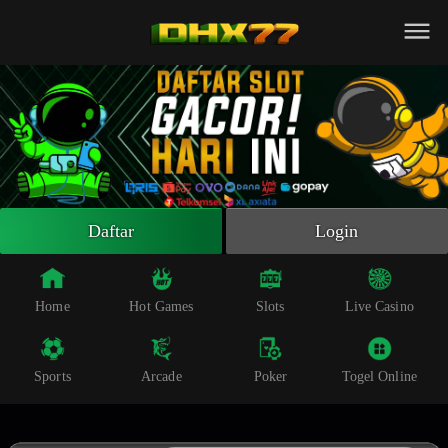
Beranda
Slot Online
Live Casino
Sportsbook
Arcade
Togel Online
Daftar
Login
Poker
Whatsapp
Home
Hot Games
Slots
Live Casino
Telegram
Sports
Arcade
Poker
Togel Online
Livechat