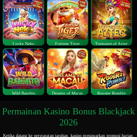
Lucky Neko
Fortune Tiger
Treasures of Aztec
Wild Bandito
Dreams of Macau
Rooster Rumble
Permainan Kasino Bonus Blackjack
2026
Ketika datang ke persyaratan taruhan, kasino menawarkan promosi harian.