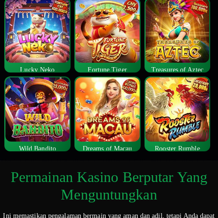
Lucky Neko
Fortune Tiger
Treasures of Aztec
Wild Bandito
Dreams of Macau
Rooster Rumble
Permainan Kasino Berputar Yang
Menguntungkan
Ini memastikan pengalaman bermain yang aman dan adil, tetapi Anda dapat