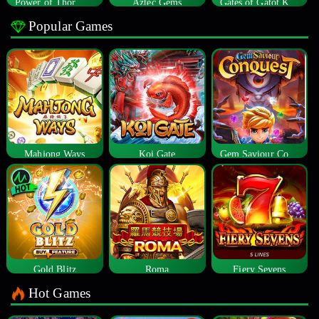
Power of Thor Megaways
Aztec Gems
Gates of Gatot Kaca
Popular Games
Mahjong Ways
Koi Gate
Gem Saviour Conquest
Gold Blitz
Roma
Fiery Sevens
Hot Games