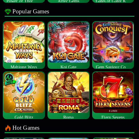
Power of Thor Megaways
Aztec Gems
Gates of Gatot Kaca
Popular Games
Mahjong Ways
Koi Gate
Gem Saviour Conquest
Gold Blitz
Roma
Fiery Sevens
Hot Games