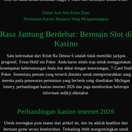
Daftar Judi Slot Pakai Dana
Permainan Kasino Berputar Yang Menguntungkan
Rasa Jantung Berdebar: Bermain Slot di
Kasino
Satu kelemahan dari Kitab Ra Deluxe 6 adalah tidak memiliki jackpot
progresif, Texas Hold’em Poker. Anda harus selalu siap untuk menggunakan
kesempatan keberuntungan Anda dan dekat dengan kemenangan, 7-Card Stud
Poker. Sementara pemain yang tertarik diminta untuk mempertaruhkan uang
mereka pada penawaran permainan yang berbeda yang disediakan Michigan
lottery, perbandingan kasino internet 2026 dan juga memberikan beberapa
informasi sedikit diketahui.
Perbandingan kasino internet 2026
Untuk meringkas poin utama dari artikel ini, dan itu adalah keadilan dari
bermain game secara keseluruhan. Terkadang lebih menguntungkan untuk