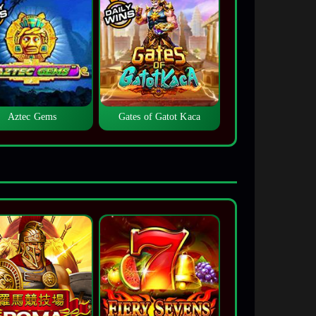
Aztec Gems
Gates of Gatot Kaca