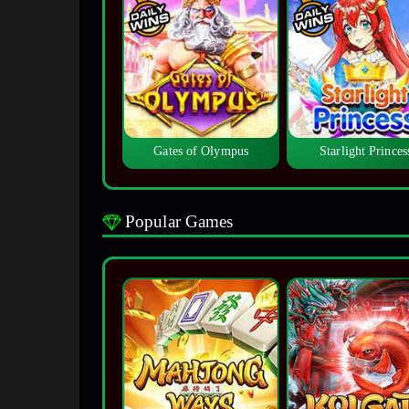
Gates of Olympus
Starlight Princes
Popular Games