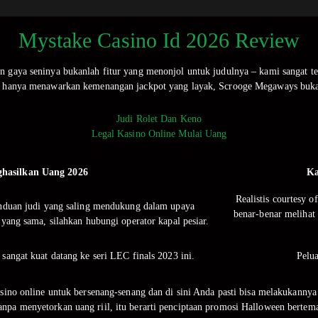
Mystake Casino Id 2026 Review
n gaya seninya bukanlah fitur yang menonjol untuk judulnya – kami sangat t
k hanya menawarkan kemenangan jackpot yang layak, Scrooge Megaways bukanl
Judi Rolet Dan Keno
Legal Kasino Online Mulai Uang
ghasilkan Uang 2026
Ka
Realistis courtesy o
anduan judi yang saling mendukung dalam upaya
benar-benar melihat
 yang sama, silahkan hubungi operator kapal pesiar.
sangat kuat datang ke seri LEC finals 2023 ini.
Pelu
no online untuk bersenang-senang dan di sini Anda pasti bisa melakukannya d
anpa menyetorkan uang riil, itu berarti penciptaan promosi Halloween bertem