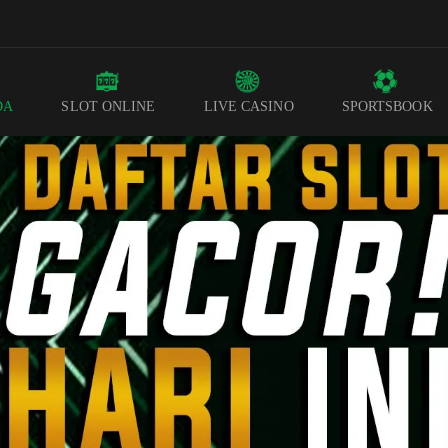
DA
SLOT ONLINE
LIVE CASINO
SPORTSBOOK