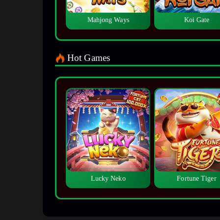
Mahjong Ways
Koi Gate
Hot Games
Lucky Neko
Fortune Tiger