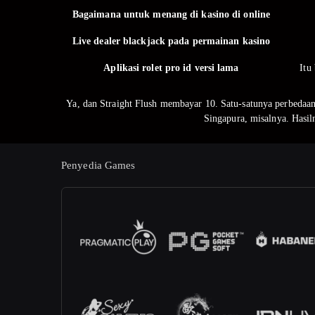
Bagaimana untuk menang di kasino di online
Live dealer blackjack pada permainan kasino
Aplikasi rolet pro id versi lama
Itu
Ya, dan Straight Flush membayar 10. Satu-satunya perbedaan 
Singapura, misalnya. Hasiln
Penyedia Games