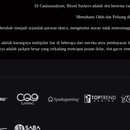
Di Casinoanalyzer, Blood Suckers adalah slot bertema va
Memahami Odds dan Peluang di
 berubah menjadi sejumlah putaran ekstra, mengetahui aturan tidak memotong
adalah kurangnya multiplier liar di beberapa dari mereka serta pembayaran 
ya adalah jackpot besar yang terkadang mencapai jutaan dolar, slot gacor resm